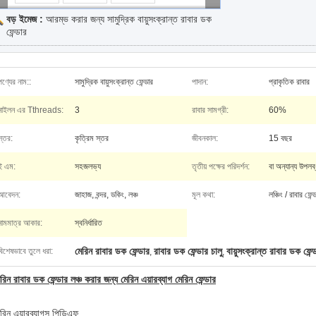
বড় ইমেজ :
আরম্ভ করার জন্য সামুদ্রিক বায়ুসংক্রান্ত রাবার ডক
ফেন্ডার
পণ্যের নাম::
সামুদ্রিক বায়ুসংক্রান্ত ফেন্ডার
পাদান:
প্রাকৃতিক রাবার
নাইলন এর Tthreads:
3
রাবার সামগ্রী:
60%
স্তর:
কৃত্রিম স্তর
জীবনকাল:
15 বছর
ই এম:
সহজলভ্য
তৃতীয় পক্ষের পরিদর্শন:
বা অন্যান্য উপলব্
আবেদন:
জাহাজ, বন্দর, ডকিং, লঞ্চ
মূল কথা:
লঞ্চিং / রাবার ফেন
নামমাত্র আকার:
স্বনির্ধারিত
মেরিন রাবার ডক ফেন্ডার
রাবার ডক ফেন্ডার চালু
বায়ুসংক্রান্ত রাবার ডক ফেন্
বিশেষভাবে তুলে ধরা:
,
,
রিন রাবার ডক ফেন্ডার লঞ্চ করার জন্য মেরিন এয়ারব্যাগ মেরিন ফেন্ডার
েরিন এয়ারব্যাগস.পিডিএফ