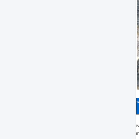
আ
ঝি
m