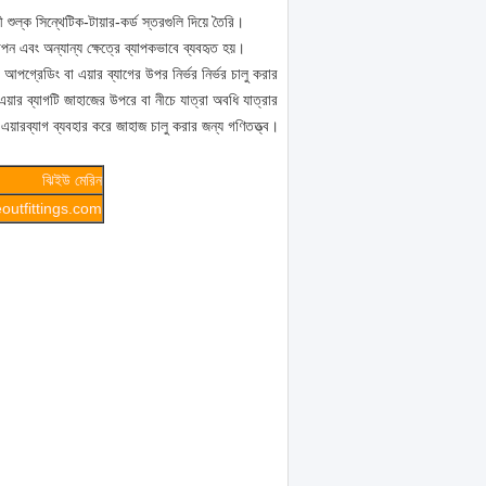
 শুল্ক সিন্থেটিক-টায়ার-কর্ড স্তরগুলি দিয়ে তৈরি।
পন এবং অন্যান্য ক্ষেত্রে ব্যাপকভাবে ব্যবহৃত হয়।
পগ্রেডিং বা এয়ার ব্যাগের উপর নির্ভর নির্ভর চালু করার
9 এয়ার ব্যাগটি জাহাজের উপরে বা নীচে যাত্রা অবধি যাত্রার
 এয়ারব্যাগ ব্যবহার করে জাহাজ চালু করার জন্য গণিতত্ত্ব।
ঝিইউ মেরিন
utfittings.com