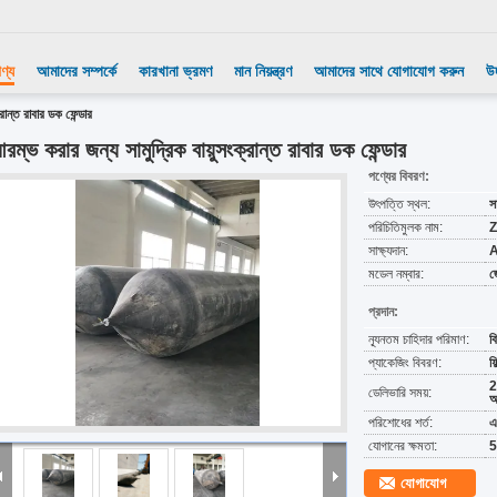
ণ্য
আমাদের সম্পর্কে
কারখানা ভ্রমণ
মান নিয়ন্ত্রণ
আমাদের সাথে যোগাযোগ করুন
উ
রান্ত রাবার ডক ফেন্ডার
রম্ভ করার জন্য সামুদ্রিক বায়ুসংক্রান্ত রাবার ডক ফেন্ডার
পণ্যের বিবরণ:
উৎপত্তি স্থল:
স
পরিচিতিমুলক নাম:
Z
সাক্ষ্যদান:
A
মডেল নম্বার:
জ
প্রদান:
ন্যূনতম চাহিদার পরিমাণ:
ব
প্যাকেজিং বিবরণ:
ফ
2
ডেলিভারি সময়:
অ
পরিশোধের শর্ত:
এ
যোগানের ক্ষমতা:
5
যোগাযোগ