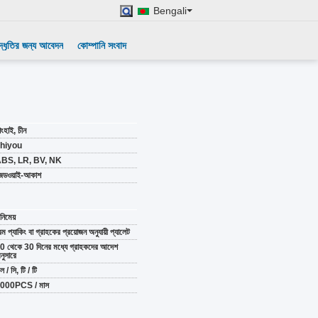
Bengali
দ্ধৃতির জন্য আবেদন
কোম্পানি সংবাদ
াংহাই, চীন
hiyou
BS, LR, BV, NK
েডওয়াই-আকাশ
িনিমেয়
িল্ম প্যাকিং বা গ্রাহকের প্রয়োজন অনুযায়ী প্যালেট
0 থেকে 30 দিনের মধ্যে গ্রাহকদের আদেশ
নুসারে
ল / সি, টি / টি
000PCS / মাস