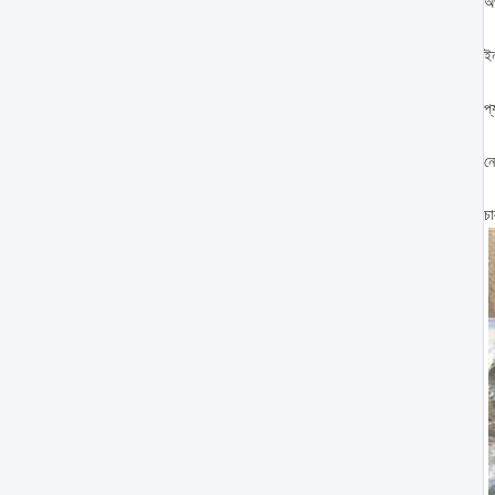
অপ
ই
প্
ন
চ