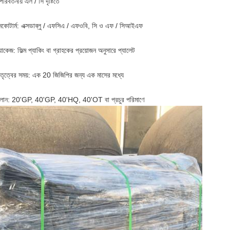
রিবর্তনীয় এল / সি দৃষ্টিতে
নকোটার্ম: এক্সডাব্লু / এফসিএ / এফওবি, সি ও এফ / সিআইএফ
যাকেজ: ফিল্ম প্যাকিং বা গ্রাহকের প্রয়োজন অনুসারে প্যালেট
েতৃত্বের সময়: এক 20 জিজিপির জন্য এক মাসের মধ্যে
ালান: 20'GP, 40'GP, 40'HQ, 40'OT বা প্রচুর পরিমাণে