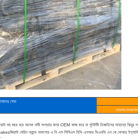
মাদের সেবা
www.marine
য়াউ বহু বছর ধরে অনেক নামী সংস্থার জন্য OEM কাজ করে যা সুনির্দিষ্ট ডিজাইনের সাহায্যে ঝিয়ুর প্র
akesজিয়াউ মেরিন অ্যান্ড অফশোর এ বি এস সিসিএস বিভি এলআর ডিএনভি এন কে কেআর ইত্যাদি স্ট্যা