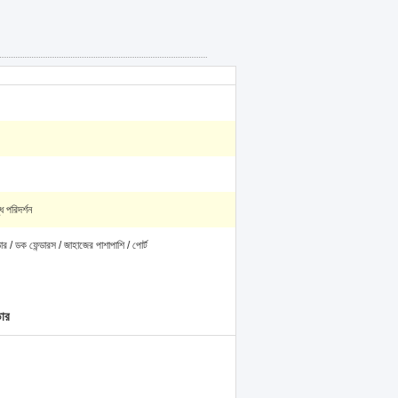
ধ পরিদর্শন
্ডার / ডক ফেন্ডারস / জাহাজের পাশাপাশি / পোর্ট
ডার