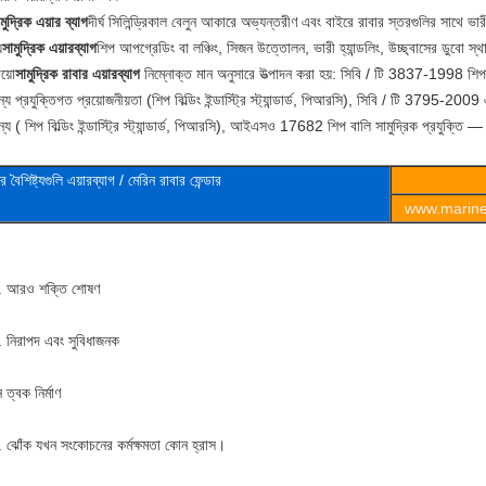
মুদ্রিক এয়ার ব্যাগ
দীর্ঘ সিলিন্ড্রিকাল বেলুন আকারে অভ্যন্তরীণ এবং বাইরে রাবার স্তরগুলির সাথে ভারী
য
সামুদ্রিক এয়ারব্যাগ
শিপ আপগ্রেডিং বা লঞ্চিং, সিজন উত্তোলন, ভারী হ্যান্ডলিং, উচ্ছ্বাসের ডুবো স্থা
য়ো
সামুদ্রিক রাবার এয়ারব্যাগ
নিম্নোক্ত মান অনুসারে উত্পাদন করা হয়: সিবি / টি 3837-1998 শিপ আ
্য প্রযুক্তিগত প্রয়োজনীয়তা (শিপ বিল্ডিং ইন্ডাস্ট্রি স্ট্যান্ডার্ড, পিআরসি), সিবি / টি 3795-200
্য ( শিপ বিল্ডিং ইন্ডাস্ট্রি স্ট্যান্ডার্ড, পিআরসি), আইএসও 17682 শিপ বালি সামুদ্রিক প্রযুক্তি —
র বৈশিষ্ট্যগুলি
এয়ারব্যাগ / মেরিন রাবার ফেন্ডার
www.marineo
. আরও শক্তি শোষণ
. নিরাপদ এবং সুবিধাজনক
 ত্বক নির্মাণ
. ঝোঁক যখন সংকোচনের কর্মক্ষমতা কোন হ্রাস।