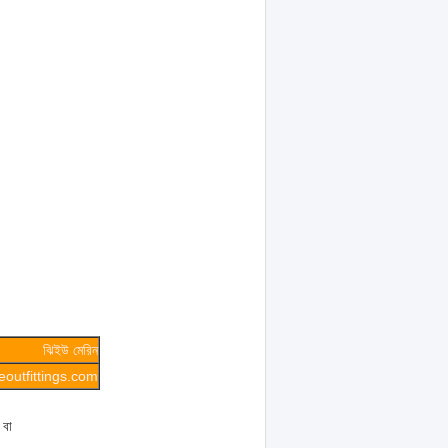
ঝিইউ মেরিন
outfittings.com
 বা