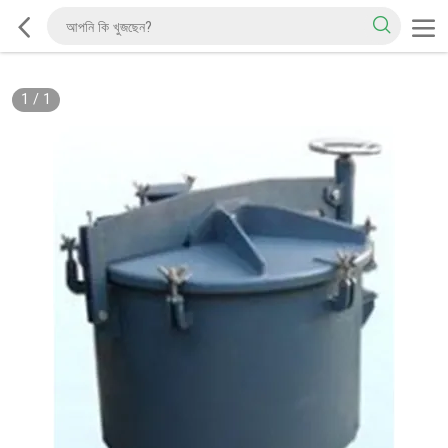
1
/
1