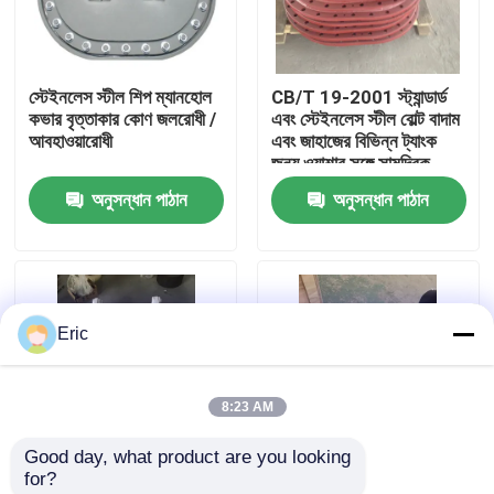
কারখানা ভ্রমণ
স্টেইনলেস স্টীল শিপ ম্যানহোল
CB/T 19-2001 স্ট্যান্ডার্ড
কভার বৃত্তাকার কোণ জলরোধী /
এবং স্টেইনলেস স্টীল বোল্ট বাদাম
মান নিয়ন্ত্রণ
আবহাওয়ারোধী
এবং জাহাজের বিভিন্ন ট্যাংক
জন্য ওয়াশার সঙ্গে সামুদ্রিক
Manhole কভার
অনুসন্ধান পাঠান
অনুসন্ধান পাঠান
আমাদের সাথে যোগাযোগ করুন
উদ্ধৃতির জন্য আবেদন
Eric
Company News
8:23 AM
সামুদ্রিক দরজা
Good day, what product are you looking 
for?
সামুদ্রিক উইন্ডোজ
মেরিন স্টিল হ্যাচ কভার
অ্যালুমিনিয়াম মেরিন শিপ হ্যাচ