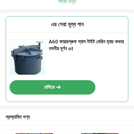
আরো দেখুন
এর সেরা মূল্য পান
A60 ফায়ারপ্রুফ গ্যাস টাইট মেরিন হ্যাচ কভার
নমনীয় ঘূর্ণন ot
চালিয়ে
প্রস্তাবিত পণ্য