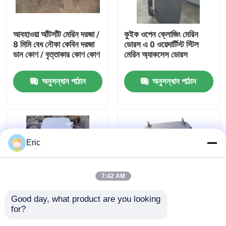
কারখানা ভ্রমণ
আবহাওয়া আঁটসাঁট মেরিন দরজা /
কুইক ওপেন ক্লোজিং মেরিন
8 মিমি বেধ নৌকা কেবিন দরজা
ডোরস এ 0 ওয়েদার্টিস্ট স্টিল
ডান কোণ / বৃত্তাকার কোণ কোণ
মেরিন অ্যাকসেস ডোরস
মান নিয়ন্ত্রণ
অনুসন্ধান পাঠান
অনুসন্ধান পাঠান
আমাদের সাথে যোগাযোগ করুন
উদ্ধৃতির জন্য আবেদন
Eric
Company News
7:42 AM
সামুদ্রিক দরজা
Good day, what product are you looking 
for?
দ্রুত অ্যাকশন সামুদ্রিক
ওয়েদারটাইট স্টিল শিপ অ্যাক্সেস
সামুদ্রিক উইন্ডোজ
অ্যাক্সেস দরজা A60 ফায়ারপ্রুফ
সামুদ্রিক দরজা 10 মিমি পাতার