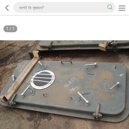
1
/
1