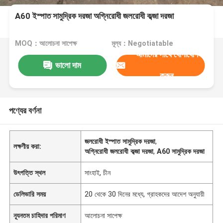
A60 ইস্পাত সামুদ্রিক দরজা অগ্নিরোধী জলরোধী কব্জা দরজা
MOQ：আলোচনা সাপেক্ষ
মূল্য：Negotiatable
আমাদের সাথে যোগাযোগ
ভালো দাম
করুন
পণ্যের বর্ণনা
জলরোধী ইস্পাত সামুদ্রিক দরজা
,
লক্ষণীয় করা:
অগ্নিরোধী জলরোধী কব্জা দরজা
,
A60 সামুদ্রিক দরজা
উৎপত্তি স্থল
সাংহাই, চীন
ডেলিভারি সময়
20 থেকে 30 দিনের মধ্যে, গ্রাহকদের আদেশ অনুযায়ী
ন্যূনতম চাহিদার পরিমাণ
আলোচনা সাপেক্ষ