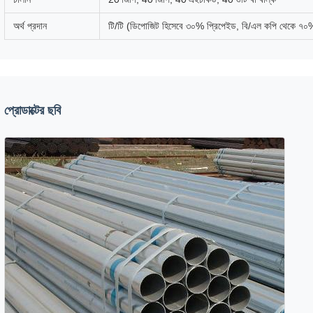
অর্থ প্রদান
টি/টি (ডিপোজিট হিসেবে ৩০% প্রিপেইড, বি/এল কপি থেকে ৭০% ব
প্রোডাক্টের ছবি