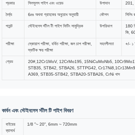
প্রকার
সিলসুলস পাইপ এবং ওয়েড
উপাদান
201, 
দৈর্ঘ্য
6m অথবা গ্রাহকের অনুরোধ অনুযায়ী
কৌশল
সিলিং ছ
পয়েন্ট
স্টেইনলেস স্টীল টী পাইপ ফিটিং সামুদ্রিক
উপরিভাগ
180 জ
জি, 60
পরীক্ষা
স্কোয়াশ পরীক্ষা, বর্ধিত পরীক্ষা, জল চাপ পরীক্ষা,
সহনশীলতা
+/- ১ 
স্ফটিক ক্ষয় পরীক্ষা
গ্রেড
20#,12Cr1MoV, 12CrMo195, 15NiCuMoNb5, 10Cr9Mo1
STB35, STB42, STBA26, STTPG42, Cr17Ni8,1Cr13Mn9N
A369, STB35-STB42, STBA20-STBA26, CrNi খাদ
কার্বন এবং স্টেইনলেস স্টীল টি পাইপ বিবরণ
বাইরের
1/8 "~ 20", 6mm ~ 720mm
ব্যাসার্ধ