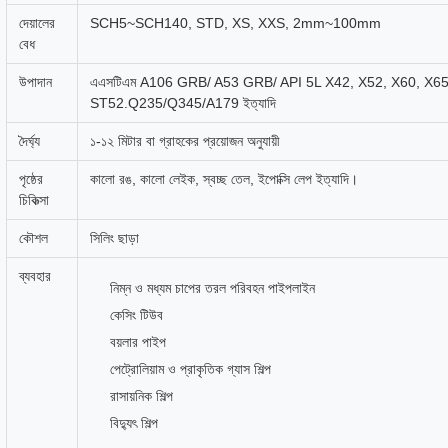
দেয়ালের
SCH5~SCH140, STD, XS, XXS, 2mm~100mm
বেধ
উপাদান
এএসটিএম A106 GRB/ A53 GRB/ API 5L X42, X52, X60, X6
ST52.Q235/Q345/A179 ইত্যাদি
দৈর্ঘ্য
১-১২ মিটার বা গ্রাহকের প্রয়োজন অনুযায়ী
পৃষ্ঠের
কালো রঙ, কালো লেইক, স্বচ্ছ তেল, ইপোক্সি লেপ ইত্যাদি।
চিকিত্সা
কৌশল
সিলিং ছাড়া
ব্যবহার
নিম্ন ও মধ্যম চাপের তরল পরিবহন পাইপলাইন
কেসিং টিউব
বয়লার পাইপ
পেট্রোলিয়াম ও প্রাকৃতিক গ্যাস শিল্প
রাসায়নিক শিল্প
বিদ্যুৎ শিল্প