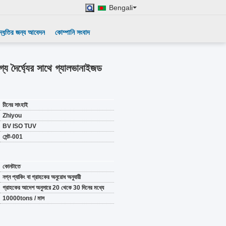
Bengali
দ্ধৃতির জন্য আবেদন
কোম্পানি সংবাদ
য দৈর্ঘ্যের সাথে গ্যালভানাইজড
চীনের সাংহাই
Zhiyou
BV ISO TUV
সেন্ট-001
কোনটাতে
নগ্ন প্যাকিং বা গ্রাহকের অনুরোধ অনুযায়ী
গ্রাহকের আদেশ অনুসারে 20 থেকে 30 দিনের মধ্যে
10000tons / মাস