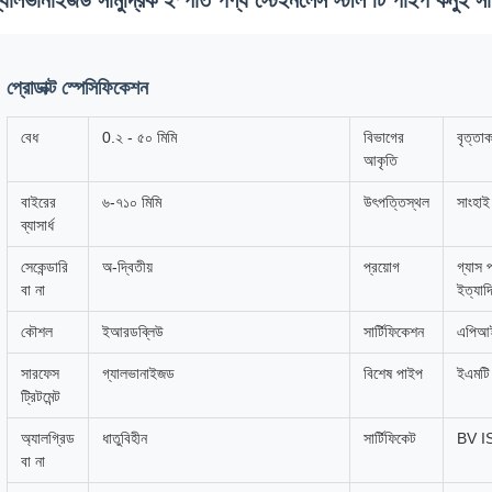
্যালভানাইজড সামুদ্রিক ইস্পাত পণ্য স্টেইনলেস স্টীল টি পাইপ কনুই সাম
প্রোডাক্ট স্পেসিফিকেশন
বেধ
0.২ - ৫০ মিমি
বিভাগের
বৃত্তা
আকৃতি
বাইরের
৬-৭১০ মিমি
উৎপত্তিস্থল
সাংহাই
ব্যাসার্ধ
সেকেন্ডারি
অ-দ্বিতীয়
প্রয়োগ
গ্যাস প
বা না
ইত্যাদ
কৌশল
ইআরডব্লিউ
সার্টিফিকেশন
এপিআ
সারফেস
গ্যালভানাইজড
বিশেষ পাইপ
ইএমটি
ট্রিটমেন্ট
অ্যালগ্রিড
ধাতুবিহীন
সার্টিফিকেট
BV I
বা না