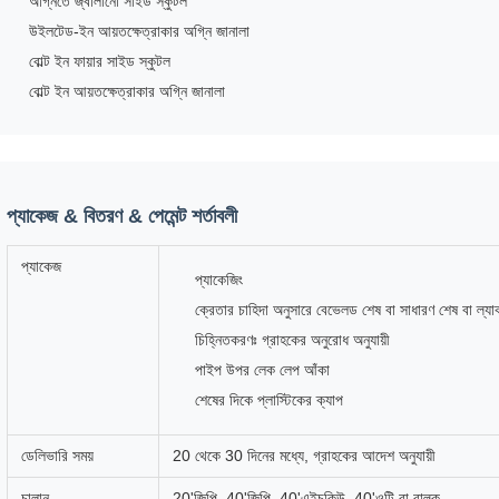
অগ্নিতে জ্বালানো সাইড স্কুটল
উইলটেড-ইন আয়তক্ষেত্রাকার অগ্নি জানালা
বোল্ট ইন ফায়ার সাইড স্কুটল
বোল্ট ইন আয়তক্ষেত্রাকার অগ্নি জানালা
প্যাকেজ & বিতরণ & পেমেন্ট শর্তাবলী
প্যাকেজ
প্যাকেজিং
ক্রেতার চাহিদা অনুসারে বেভেলড শেষ বা সাধারণ শেষ বা ল্যা
চিহ্নিতকরণঃ গ্রাহকের অনুরোধ অনুযায়ী
পাইপ উপর লেক লেপ আঁকা
শেষের দিকে প্লাস্টিকের ক্যাপ
ডেলিভারি সময়
20 থেকে 30 দিনের মধ্যে, গ্রাহকের আদেশ অনুযায়ী
চালান
20'জিপি, 40'জিপি, 40'এইচকিউ, 40'ওটি বা বাল্ক