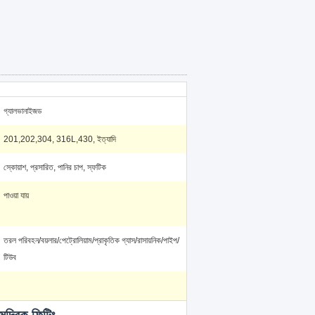
গ্যালভানাইজড
201,202,304, 316L,430, ইত্যাদি
স্কোয়াশ, প্রসারিত, পানির চাপ, স্ফটিক
পাওয়া যায়
তরল পরিবহন/বয়লার/পেট্রোলিয়াম/প্রাকৃতিক গ্যাস/রাসায়নিক/পাইপ/
টিউব