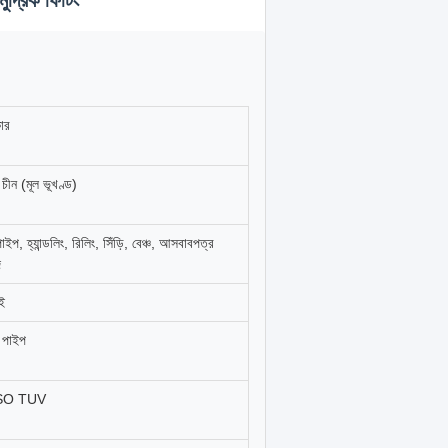
ুদ্রিক ফিটিং
কার
 চীন (মূল ভূখণ্ড)
াইপ, হ্যান্ডলিং, রিলিং, সিঁড়ি, বেঞ্চ, আসবাবপত্র
ি
ই
 পাইপ
SO TUV