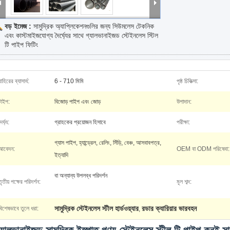
বড় ইমেজ :
সামুদ্রিক অ্যাপ্লিকেশনগুলির জন্য সিউমলেস টেকনিক
এবং কাস্টমাইজযোগ্য দৈর্ঘ্যের সাথে গ্যালভানাইজড স্টেইনলেস স্টিল
টি পাইপ ফিটিং
বাহিরের ব্যাসার্ধ:
6 - 710 মিমি
পৃষ্ঠ চিকিত্সা:
টাইপ:
বিজোড় পাইপ এবং জোড়
উপাদান:
ৈর্ঘ্য:
গ্রাহকের প্রয়োজন হিসাবে
পরীক্ষা:
গ্যাস পাইপ, হ্যান্ড্রেল, রেলিং, সিঁড়ি, বেঞ্চ, আসবাবপত্র,
আবেদন:
OEM বা ODM পরিষেবা:
ইত্যাদি
বা অন্যান্য উপলব্ধ পরিদর্শন
তৃতীয় পক্ষের পরিদর্শন:
মূল শব্দ:
সামুদ্রিক স্টেইনলেস স্টীল হার্ডওয়্যার
রডার ক্যারিয়ার ভারবহন
বিশেষভাবে তুলে ধরা:
,