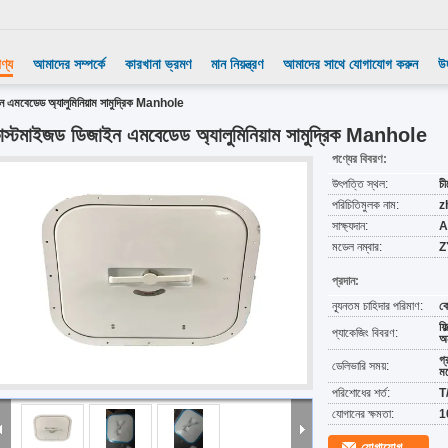
ণ্য
আমাদের সম্পর্কে
কারখানা ভ্রমণ
মান নিয়ন্ত্রণ
আমাদের সাথে যোগাযোগ করুন
উ
ন এমবেডেড অ্যালুমিনিয়াম সামুদ্রিক Manhole
াস্টমাইজড ডিজাইন এমবেডেড অ্যালুমিনিয়াম সামুদ্রিক Manhole
পণ্যের বিবরণ:
উৎপত্তি স্থল:
চী
পরিচিতিমুলক নাম:
z
সাক্ষ্যদান:
A
মডেল নম্বার:
Z
প্রদান:
ন্যূনতম চাহিদার পরিমাণ:
ক
ফি
প্যাকেজিং বিবরণ:
অন
গ
ডেলিভারি সময়:
মধ
পরিশোধের শর্ত:
T/
যোগানের ক্ষমতা:
1
যোগাযোগ