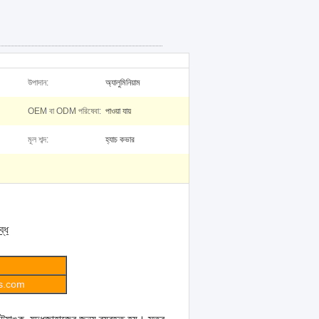
উপাদান:
অ্যালুমিনিয়াম
OEM বা ODM পরিষেবা:
পাওয়া যায়
মূল শব্দ:
হ্যাচ কভার
ব্ধ
gs.com