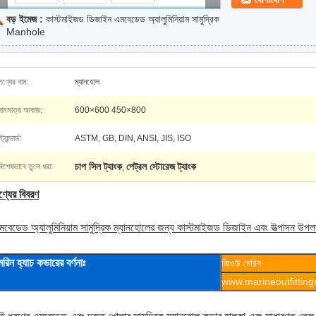
বড় ইমেজ :
কাস্টমাইজড ডিজাইন এমবেডেড অ্যালুমিনিয়াম সামুদ্রিক
Manhole
পণ্যের নাম:
ম্যানহোল
নামমাত্র আকার:
600×600 450×800
্ট্যান্ডার্ড:
ASTM, GB, DIN, ANSI, JIS, ISO
চাপ সিল ট্যাংক
পেট্রল স্টোরেজ ট্যাংক
বিশেষভাবে তুলে ধরা:
,
ণ্যের বিবরণ
মবেডেড অ্যালুমিনিয়াম সামুদ্রিক ম্যানহোলের জন্য কাস্টমাইজড ডিজাইন এবং উত্পাদন উপল
েরিন হ্যাচ কভারের বর্ণনাঃ
জিওউ মেরিন
www.marineoutfittin