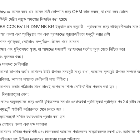
hiyou অনেক বছর ধরে অনেক নামী কোম্পানি জন্য OEM কাজ করছে, যা সেরা করে তোলে
িউইউ মেরিন অ্যান্ড অফশোর ডিজাইন করা হয়েছে
BS CCS BV LR DNV NK KR ইত্যাদি মান অনুযায়ী। গ্রাহকদের জন্য দায়িত্বশীলতার সঙ্গে সঙ্গ
রা নকশা এবং প্রক্রিয়ায় মান এবং গ্রাহকদের প্রয়োজনীয়তা সন্তুষ্ট করার চেষ্টা
্পাদন প্রক্রিয়া, সেইসাথে সম্পূর্ণরূপে মৌলিক খরচ বিবেচনা.
ণমান এবং যুক্তিসঙ্গত মূল্য, যা আমাদের সহযোগী গ্রাহকদের সর্বোচ্চ মূল্য পেতে নিশ্চিত করে
বং ন্যূনতম খরচ।
) সময়মত ডেলিভারিঃ
আমরা আপনার অর্ডার আমাদের টাইট উত্পাদন সময়সূচী মধ্যে রাখা, আমাদের ক্লায়েন্ট উত্পাদন সম্পর্কে 
রক্রিয়া, আপনার সময়মত ডেলিভারি সময় নিশ্চিত।
 আপনার অর্ডার পাঠানোর সাথে সাথেই আপনাকে শিপিং নোটিশ/ বীমা প্রদান করা হবে।
 বিক্রয়োত্তর সেবা:
কোনও অনুসন্ধানের জন্য একটি যুক্তিসঙ্গত সমাধান এবং/অথবা প্রতিক্রিয়া প্রাপ্তির পর 24 ঘন্টার 
গ্যারান্টি শর্তাবলী কঠোরভাবে মেনে চলতে হবে।
ম্যানেজমেন্ট সার্ভিস যথাযথভাবে প্রদান করা হবে
) পেশাদার নকশা এবং দক্ষ সমাধানঃ
 আমাদের অভিজ্ঞ প্রকৌশলী এবং বিশেষজ্ঞরা আমাদের গ্রাহকদের সন্তোষজনক নকশা এবং সমাধানের গ্যারা
নথিভুক্ত সহ বিভিন্ন দরপত্রের সহায়তায় সমৃদ্ধ অভিজ্ঞতা