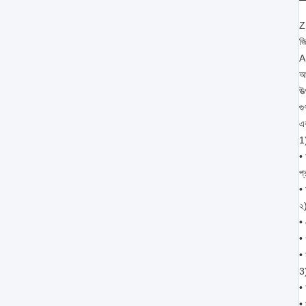
Z
জ
A
আম
উত
গু
এ
1
• 
প্
•
২)
• 
• 
• 
3
•
• 