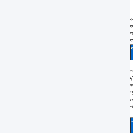
ক
ক্
অ
ভা
প
অর
দৃ
ই
প্
ন
প
আ