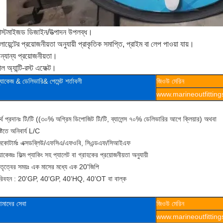
াস্টমাইজড ডিজাইন/উত্পাদন উপলব্ধ।
লায়েন্টের প্রয়োজনীয়তা অনুযায়ী প্রাকৃতিক সমাপ্তি, প্রাইম বা লেপ পাওয়া যায়।
ন্যান্য প্রয়োজনীয়তা।
ল অ্যান্টি-রস্ট এফেক্ট।
্যাকেজ & ডেলিভারি& পেমেন্ট শর্তাবলী
জিওউ মেরিন
www.marineoutfittin
্থ প্রদানঃ টি/টি ((৩০% অগ্রিম ডিপোজিট টি/টি, ব্যালেন্স ৭০% ডেলিভারির আগে ক্লিয়ার) অথবা
ষ্টিতে অনিবার্য L/C
নকোটার্মঃ এক্সডব্লিউ/এফসিএ/এফওবি, সিএন্ডএফ/সিআইএফ
যাকেজঃ ফিল্ম প্যাকিং সহ প্যালেট বা গ্রাহকের প্রয়োজনীয়তা অনুযায়ী
েতৃত্বের সময়ঃ এক মাসের মধ্যে এক 20'জিপি
রিবহন : 20'GP, 40'GP, 40'HQ, 40'OT বা বাল্ক
মাদের সেবা
জিওউ মেরিন
www.marineoutfittin