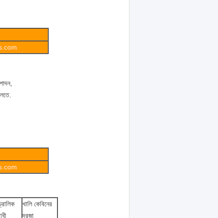
gs.com
্পাদন,
চলতে.
gs.com
্রোলিক
খালি কেবিনের
োধী
দরজা