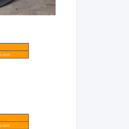
gs.com
gs.com