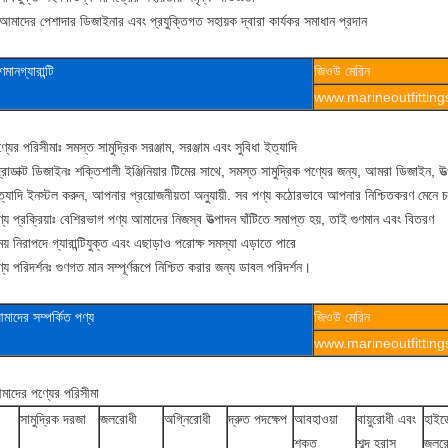
আমাদের পেশাদার ডিজাইনার এবং প্রযুক্তিগত সহায়ক দ্বারা কার্যকর সমাধান প্রদান
ুণমান
গ্যারান্টি
জিওউ মেরিন
www.marineoutfittin
্যের পরিসীমাঃ সমস্ত সামুদ্রিক সরঞ্জাম, সরঞ্জাম এবং সুবিধা ইত্যাদি
রোডাক্ট ডিজাইনঃ শক্তিশালী ইঞ্জিনিয়ার টিমের সাথে, সমস্ত সামুদ্রিক পণ্যের জন্য, আমরা ডিজাইন, উত
ত্যাদি ইনস্টল করুন, আপনার প্রয়োজনীয়তা অনুযায়ী. সব পণ্য কঠোরভাবে আপনার নিশ্চিতকরণ মেনে 
্য প্রক্রিয়াঃ বেশিরভাগ পণ্য আমাদের নিজস্ব উত্পাদন ঘাঁটিতে সমাপ্ত হয়, তাই গুণমান এবং বিতরণ
য় নিরাপদে গ্যারান্টিযুক্ত এবং এছাড়াও পরোক্ষ সমস্যা এড়াতে পারে
্য পরিদর্শনঃ গুণগত মান সম্পূর্ণরূপে নিশ্চিত করার জন্য ডাবল পরিদর্শন।
মাদের সম্পর্কিত পণ্য
জিওউ মেরিন
www.marineoutfittin
মাদের পণ্যের পরিসীমা
সামুদ্রিক দরজা
জলরোধী
অগ্নিরোধী
দ্রুত পদক্ষেপ
আবহাওয়া
বায়ুরোধী এবং
হাইড
শক্ত
শব্দ হ্রাস
জলর