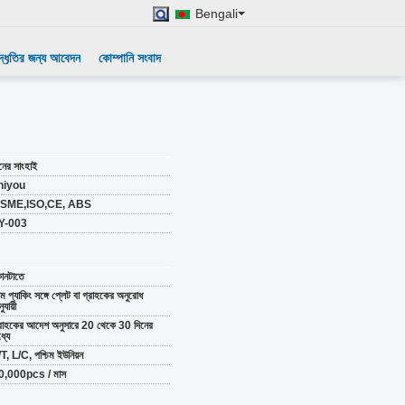
Bengali
দ্ধৃতির জন্য আবেদন
কোম্পানি সংবাদ
নের সাংহাই
hiyou
SME,ISO,CE, ABS
Y-003
োনটাতে
ল্ম প্যাকিং সঙ্গে প্লেট বা গ্রাহকের অনুরোধ
ুযায়ী
্রাহকের আদেশ অনুসারে 20 থেকে 30 দিনের
্যে
T, L/C, পশ্চিম ইউনিয়ন
0,000pcs / মাস