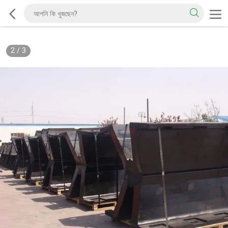
2
/
3