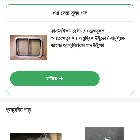
এর সেরা মূল্য পান
কাস্টমাইজড বোল্টড / ওয়েল্ডযুক্ত
আয়তক্ষেত্রাকার সামুদ্রিক উইন্ডো / সামুদ্রিক
জাহাজ অ্যালুমিনিয়াম খাদ উইন্ডো
চালিয়ে
প্রস্তাবিত পণ্য