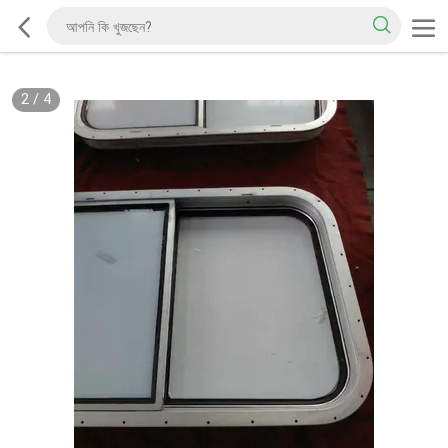
2
/
4