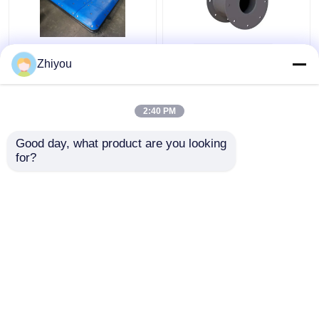
কাস্টমাইজড ইউএইচএমডাব্লু -
সুপার সেল টাইপ রাবার ফেন্ডার
Zhiyou
পিই ফেস প্যাডস ইম্পিংমেন্ট বোল্ট
মেরিন অ্যাপ্লিকেশন: দীর্ঘ পরিষেবা
মাউন্ট করার জন্য
জীবন এবং পোর্ট ফেন্ডারিংয়ের জন্য
কম টিল্ট কম্প্রেশন বৈশিষ্ট্যযুক্ত
2:40 PM
ভালো দাম
ভালো দাম
Good day, what product are you looking 
for?
আমাদের সাথে যোগাযোগ করুন
আমাদের সাথে যোগাযোগ করুন
আরো দেখুন
বাড়ি
আমাদের সম্পর্কে
আমাদের সাথে যোগাযোগ করুন
Desktop Site
সাইট ম্যাপ
Privacy Policy