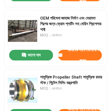
করুন
OEM পরিষেবা জাহাজ নির্মাণ এবং মেরামত
শিল্পের জন্য ক্রোম প্লাটিং সহ মেরিন প্রিপেলার
শাফ্ট
MOQ：কোনটাতে
আমাদের সাথে যোগাযোগ
ভালো দাম
করুন
সামুদ্রিক Propeller Shaft সামুদ্রিক রডার
স্টক / পিন্টেল সিলিং যন্ত্রপাতি
MOQ：কোনটাতে
আমাদের সাথে যোগাযোগ