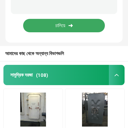
সামুদ্রিক ডেক সরঞ্জাম
মেটাল প্রসেসিং যন্ত্রপাতি অংশ
সামুদ্রিক বোর্ডিং নেতৃত্বদানকারী
আমাদের কাছ থেকে অন্যান্য বিভাগগুলি
ভারা এবং আনুষাঙ্গিক
সামুদ্রিক দরজা
(108)
রাবার ট্র্যাক