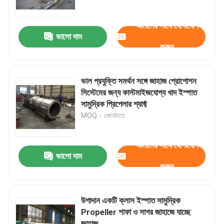
আমাদের সাথে যোগাযোগ
কারখানা ভ্রমণ
ভালো দাম
করুন
মান নিয়ন্ত্রণ
ভাল প্রযুক্তি সমর্থন সঙ্গে জাহাজ প্রোপোশন
আমাদের সাথে যোগাযোগ করুন
সিস্টেমের জন্য কাস্টমাইজযোগ্য খাদ ইস্পাত
সামুদ্রিক প্রিপেলার শ্যাফ্ট
MOQ：কোনটাতে
উদ্ধৃতির জন্য আবেদন
আমাদের সাথে যোগাযোগ
Company News
ভালো দাম
করুন
সামুদ্রিক দরজা
উপাদান একটি ক্লাস ইস্পাত সামুদ্রিক
Propeller শাফা ও সাগর জাহাজে যাচ্ছে
সামুদ্রিক উইন্ডোজ
জাহাজ