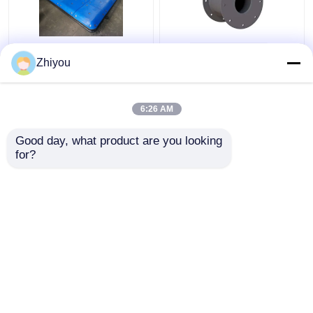
কাস্টমাইজড ইউএইচএমডাব্লু -
সুপার সেল টাইপ রাবার ফেন্ডার
Zhiyou
পিই ফেস প্যাডস ইম্পিংমেন্ট বোল্ট
মেরিন অ্যাপ্লিকেশন: দীর্ঘ পরিষেবা
মাউন্ট করার জন্য
জীবন এবং পোর্ট ফেন্ডারিংয়ের জন্য
কম টিল্ট কম্প্রেশন বৈশিষ্ট্যযুক্ত
6:26 AM
ভালো দাম
ভালো দাম
Good day, what product are you looking 
for?
আমাদের সাথে যোগাযোগ করুন
আমাদের সাথে যোগাযোগ করুন
আরো দেখুন
বাড়ি
আমাদের সম্পর্কে
আমাদের সাথে যোগাযোগ করুন
Desktop Site
সাইট ম্যাপ
Privacy Policy