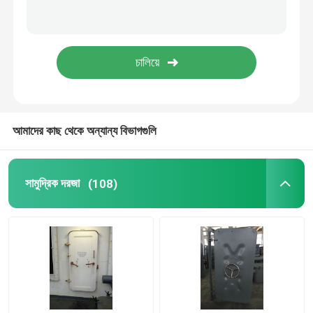
সামুদ্রিক ডেক সরঞ্জাম
মেটাল প্রসেসিং যন্ত্রপাতি অংশ
সামুদ্রিক বোর্ডিং নেতৃত্বদানকারী
আমাদের কাছ থেকে অন্যান্য বিভাগগুলি
ভারা এবং আনুষাঙ্গিক
সামুদ্রিক দরজা
(108)
রাবার ট্র্যাক