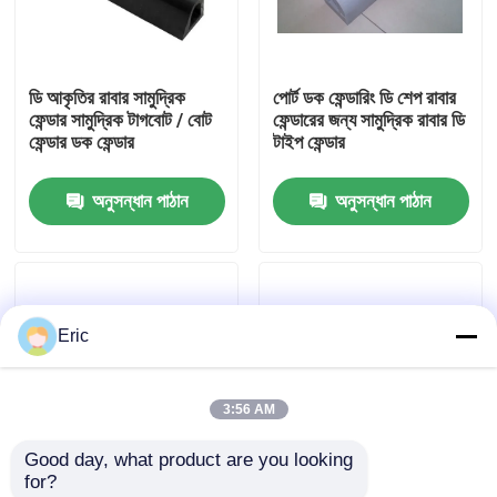
কারখানা ভ্রমণ
ডি আকৃতির রাবার সামুদ্রিক
পোর্ট ডক ফেন্ডারিং ডি শেপ রাবার
ফেন্ডার সামুদ্রিক টাগবোট / বোট
ফেন্ডারের জন্য সামুদ্রিক রাবার ডি
মান নিয়ন্ত্রণ
ফেন্ডার ডক ফেন্ডার
টাইপ ফেন্ডার
অনুসন্ধান পাঠান
অনুসন্ধান পাঠান
আমাদের সাথে যোগাযোগ করুন
উদ্ধৃতির জন্য আবেদন
Eric
Company News
3:56 AM
সামুদ্রিক দরজা
Good day, what product are you looking 
for?
সামুদ্রিক উইন্ডোজ
D আকৃতির কাজ জাহাজের জন্য
ট্যাগবোট রাবার ফ্যান্ডার মেরিন ডি