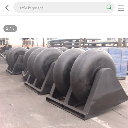
2
/
3