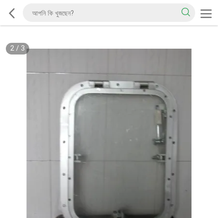
2
/
3