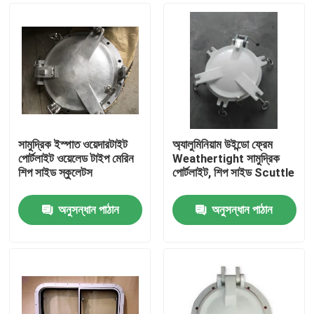
সামুদ্রিক ইস্পাত ওয়েদারটাইট
অ্যালুমিনিয়াম উইন্ডো ফ্রেম
পোর্টলাইট ওয়েলেড টাইপ মেরিন
Weathertight সামুদ্রিক
শিপ সাইড স্কুলেটস
পোর্টলাইট, শিপ সাইড Scuttle
অনুসন্ধান পাঠান
অনুসন্ধান পাঠান
বাড়ি
পণ্য
আমাদের সম্পর্কে