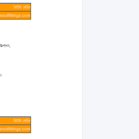
ঝিইউ মেরিন
outfittings.com
ত্পাদন,
ণ
ঝিইউ মেরিন
outfittings.com