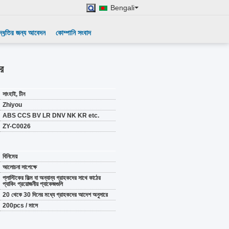
Bengali
দ্ধৃতির জন্য আবেদন
কোম্পানি সংবাদ
ার
সাংহাই, চীন
Zhiyou
ABS CCS BV LR DNV NK KR etc.
ZY-C0026
বিনিমেয়
আলোচনা সাপেক্ষে
প্লাস্টিকের ফিল্ম বা অন্যান্য গ্রাহকদের সাথে কাঠের
প্যাকিং প্রয়োজনীয় প্যাকেজগুলি
20 থেকে 30 দিনের মধ্যে গ্রাহকদের আদেশ অনুসারে
200pcs / মাসে