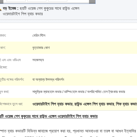
বড় ইমেজ :
ছয়টি ওয়েজ শেপ কুকুরের সাথে রাউন্ড এঙ্গেল
ওয়েদারটাইগ শিপ হ্যাচ কভার
পাদান:
মেরিন স্টিল
কোণ:
বৃত্তাকার কোণ
ই এম এবং ওডিএম
সহজলভ্য
িষেবা:
তৃতীয় পক্ষের পরিদর্শন:
বা অন্যান্য উপলব্ধ পরিদর্শন
মূল কথা:
সামুদ্রিক ম্যানহোল কভার / ডাম্পিংহোল কভার / অপরিশোধিত তেল ট্যাংকার কভার
ওয়েদারটাইগ শিপ হ্যাচ কভার
রাউন্ড এঙ্গেল শিপ হ্যাচ কভার
শিফ হ্যাচ কভ
বিশেষভাবে তুলে ধরা:
,
,
়টি ওয়েজ শেপ কুকুরের সাথে রাউন্ড এঙ্গেল ওয়েদারটাইগ শিপ হ্যাচ কভার
্পাত হ্যাচ কভারটি বিভিন্ন জাহাজে প্রয়োগ করা হয়, প্রধানত আবহাওয়া বা তরঙ্গ বা আগুন ইত্যাদির প