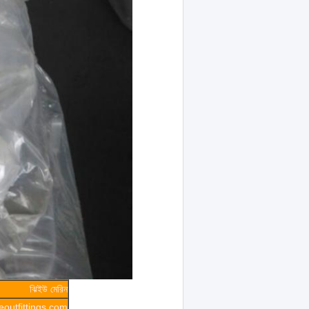
ঝিইউ মেরিন
outfittings.com