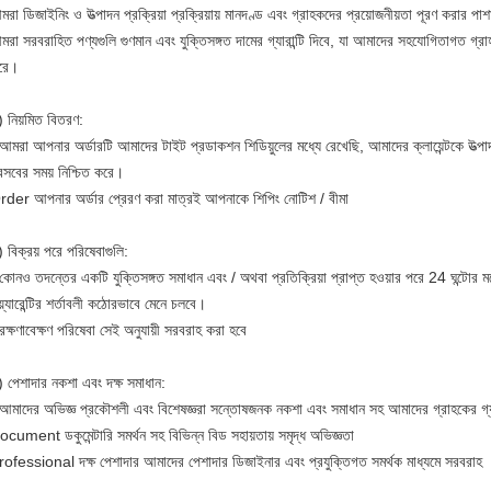
রা ডিজাইনিং ও উত্পাদন প্রক্রিয়া প্রক্রিয়ায় মানদণ্ড এবং গ্রাহকদের প্রয়োজনীয়তা পূরণ করার পাশ
রা সরবরাহিত পণ্যগুলি গুণমান এবং যুক্তিসঙ্গত দামের গ্যারান্টি দিবে, যা আমাদের সহযোগিতাগত গ্রাহকরা
রে।
) নিয়মিত বিতরণ:
আমরা আপনার অর্ডারটি আমাদের টাইট প্রডাকশন শিডিয়ুলের মধ্যে রেখেছি, আমাদের ক্লায়েন্টকে উত্পাদ
রসবের সময় নিশ্চিত করে।
rder আপনার অর্ডার প্রেরণ করা মাত্রই আপনাকে শিপিং নোটিশ / বীমা
 বিক্রয় পরে পরিষেবাগুলি:
কোনও তদন্তের একটি যুক্তিসঙ্গত সমাধান এবং / অথবা প্রতিক্রিয়া প্রাপ্ত হওয়ার পরে 24 ঘন্টাের 
়্যারেন্টির শর্তাবলী কঠোরভাবে মেনে চলবে।
রক্ষণাবেক্ষণ পরিষেবা সেই অনুযায়ী সরবরাহ করা হবে
) পেশাদার নকশা এবং দক্ষ সমাধান:
 আমাদের অভিজ্ঞ প্রকৌশলী এবং বিশেষজ্ঞরা সন্তোষজনক নকশা এবং সমাধান সহ আমাদের গ্রাহকের গ্যারা
cument ডকুমেন্টারি সমর্থন সহ বিভিন্ন বিড সহায়তায় সমৃদ্ধ অভিজ্ঞতা
rofessional দক্ষ পেশাদার আমাদের পেশাদার ডিজাইনার এবং প্রযুক্তিগত সমর্থক মাধ্যমে সরবরাহ