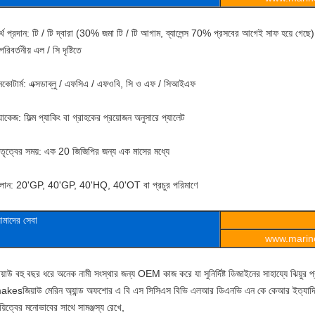
্থ প্রদান: টি / টি দ্বারা (30% জমা টি / টি আগাম, ব্যালেন্স 70% প্রসবের আগেই সাফ হয়ে গেছে)
রিবর্তনীয় এল / সি দৃষ্টিতে
নকোটার্ম: এক্সডাব্লু / এফসিএ / এফওবি, সি ও এফ / সিআইএফ
যাকেজ: ফিল্ম প্যাকিং বা গ্রাহকের প্রয়োজন অনুসারে প্যালেট
েতৃত্বের সময়: এক 20 জিজিপির জন্য এক মাসের মধ্যে
ালান: 20'GP, 40'GP, 40'HQ, 40'OT বা প্রচুর পরিমাণে
মাদের সেবা
www.marine
য়াউ বহু বছর ধরে অনেক নামী সংস্থার জন্য OEM কাজ করে যা সুনির্দিষ্ট ডিজাইনের সাহায্যে ঝিয়ুর প্র
akesজিয়াউ মেরিন অ্যান্ড অফশোর এ বি এস সিসিএস বিভি এলআর ডিএনভি এন কে কেআর ইত্যাদি স্ট্যা
য়িত্বের মনোভাবের সাথে সামঞ্জস্য রেখে,