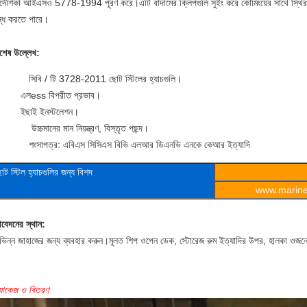
ির্দেশিকা আইএসও 5778-1994 পূরণ করে।এটি বাদামের ক্লিপগুলি সুইং করে কোমিংয়ের সাথে স্থির 
ন্ধ করতে পারে।
িশেষ উল্লেখ:
সিবি / টি 3728-2011 ছোট স্টিলের হ্যাচগুলি।
এল
ess বিপরীত প্রভাব।
ই
ছাই ইনস্টলেশন।
উচ্চমানের মান নিয়ন্ত্রণ, বিস্তৃত পছন্দ।
শংসাপত্র: এবিএস সিসিএস বিভি এলআর ডিএনভি এনকে কেআর ইত্যাদি
োট স্টিল হ্যাচগুলির জন্য বিশদ
www.marineo
বেদনের স্থান:
িভিন্ন জাহাজের জন্য ব্যবহার করুন।মূলত শিপ ওপেন ডেক, স্টোরেজ রুম ইত্যাদির উপর, হালকা ওজ
্যাকেজ ও বিতরণ