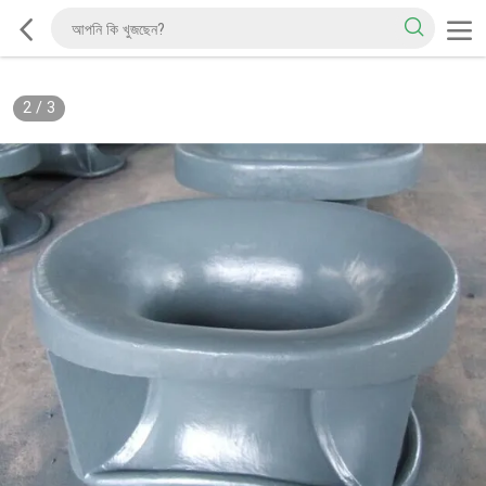
2
/
3