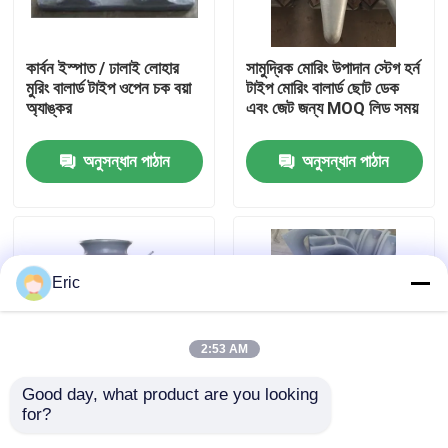
কারখানা ভ্রমণ
কার্বন ইস্পাত / ঢালাই লোহার
সামুদ্রিক মোরিং উপাদান স্টেগ হর্ন
মুরিং বালার্ড টাইপ ওপেন চক বয়া
টাইপ মোরিং বালার্ড ছোট ডেক
অ্যাঙ্কর
এবং জেট জন্য MOQ লিড সময়
মান নিয়ন্ত্রণ
অনুসন্ধান পাঠান
অনুসন্ধান পাঠান
আমাদের সাথে যোগাযোগ করুন
উদ্ধৃতির জন্য আবেদন
Eric
Company News
2:53 AM
সামুদ্রিক দরজা
Good day, what product are you looking 
for?
একক রোলার ফায়ারলিডস ক্লিট
মোরিং কম্পোনেন্টস ওয়েল্ডেড এবং
সামুদ্রিক উইন্ডোজ
এবং রোলার ব্যাসার্ধ প্রয়োগের
বুলওয়ার্ক প্রোটেকশনের জন্য