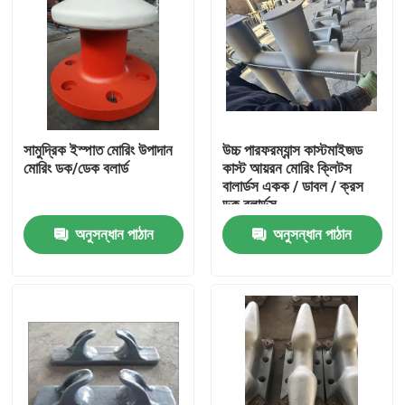
সামুদ্রিক ইস্পাত মোরিং উপাদান
উচ্চ পারফরম্যান্স কাস্টমাইজড
মোরিং ডক/ডেক বলার্ড
কাস্ট আয়রন মোরিং ক্লিটস
বালার্ডস একক / ডাবল / ক্রস
ডক বলার্ডস
অনুসন্ধান পাঠান
অনুসন্ধান পাঠান
বাড়ি
পণ্য
আমাদের সম্পর্কে