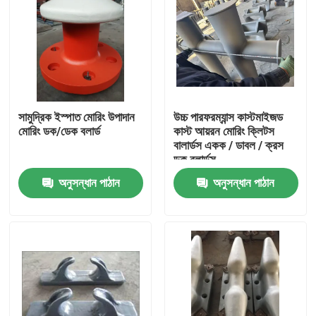
সামুদ্রিক ইস্পাত মোরিং উপাদান
উচ্চ পারফরম্যান্স কাস্টমাইজড
মোরিং ডক/ডেক বলার্ড
কাস্ট আয়রন মোরিং ক্লিটস
বালার্ডস একক / ডাবল / ক্রস
ডক বলার্ডস
অনুসন্ধান পাঠান
অনুসন্ধান পাঠান
বাড়ি
পণ্য
আমাদের সম্পর্কে