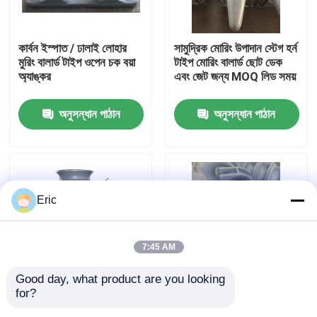
কারখানা ভ্রমণ
কার্বন ইস্পাত / ঢালাই লোহার
সামুদ্রিক মোরিং উপাদান স্টেগ হর্ন
মুরিং বালার্ড টাইপ ওপেন চক বয়া
টাইপ মোরিং বালার্ড ছোট ডেক
অ্যাঙ্কর
এবং জেট জন্য MOQ লিড সময়
মান নিয়ন্ত্রণ
অনুসন্ধান পাঠান
অনুসন্ধান পাঠান
আমাদের সাথে যোগাযোগ করুন
উদ্ধৃতির জন্য আবেদন
Eric
Company News
7:45 AM
সামুদ্রিক দরজা
Good day, what product are you looking 
for?
একক রোলার ফায়ারলিডস ক্লিট
মোরিং কম্পোনেন্টস ওয়েল্ডেড এবং
সামুদ্রিক উইন্ডোজ
এবং রোলার ব্যাসার্ধ প্রয়োগের
বুলওয়ার্ক প্রোটেকশনের জন্য