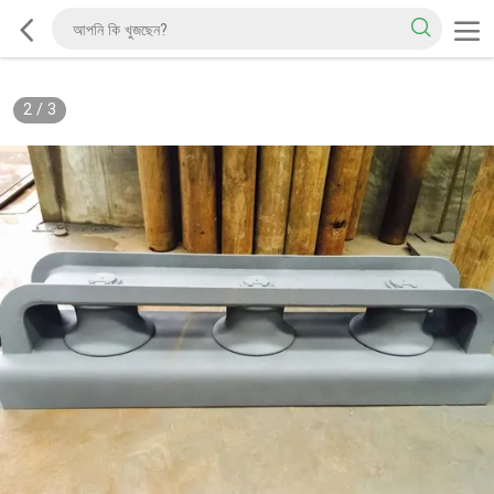
2
/
3