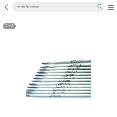
2
/
3