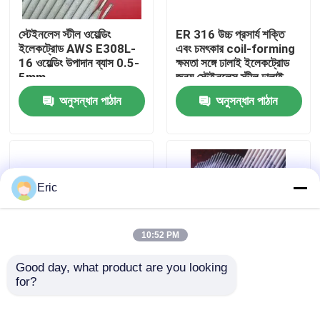
স্টেইনলেস স্টীল ওয়েল্ডিং
ER 316 উচ্চ প্রসার্য শক্তি
কারখানা ভ্রমণ
ইলেকট্রোড AWS E308L-
এবং চমৎকার coil-forming
16 ওয়েল্ডিং উপাদান ব্যাস 0.5-
ক্ষমতা সঙ্গে ঢালাই ইলেকট্রোড
5mm
জন্য স্টেইনলেস স্টীল ঢালাই
মান নিয়ন্ত্রণ
তারের
অনুসন্ধান পাঠান
অনুসন্ধান পাঠান
আমাদের সাথে যোগাযোগ করুন
উদ্ধৃতির জন্য আবেদন
Eric
Company News
10:52 PM
সামুদ্রিক দরজা
Good day, what product are you looking 
for?
সেরা ইলেক্ট্রোড ওয়েল্ডিং উপাদান
নিম্ন কার্বন হালকা ইস্পাত
ছিদ্র কাটা এবং Gouging জন্য
ওয়েল্ডিং রড AWS E6013
সামুদ্রিক উইন্ডোজ
CO2 ওয়েল্ডিং তারের AWS
J421 রুটাইল বালি লেপযুক্ত