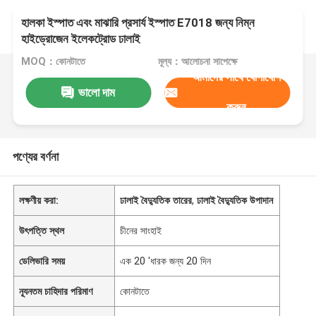
হালকা ইস্পাত এবং মাঝারি প্রসার্য ইস্পাত E7018 জন্য নিম্ন
হাইড্রোজেন ইলেকট্রোড ঢালাই
MOQ：কোনটাতে
মূল্য：আলোচনা সাপেক্ষে
আমাদের সাথে যোগাযোগ
ভালো দাম
করুন
পণ্যের বর্ণনা
লক্ষণীয় করা:
ঢালাই বৈদ্যুতিক তারের
,
ঢালাই বৈদ্যুতিক উপাদান
উৎপত্তি স্থল
চীনের সাংহাই
ডেলিভারি সময়
এক 20 'ধারক জন্য 20 দিন
ন্যূনতম চাহিদার পরিমাণ
কোনটাতে