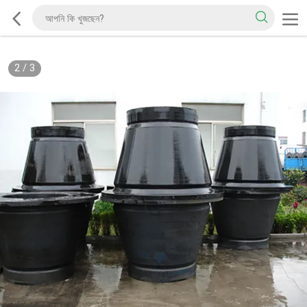
2
/
3