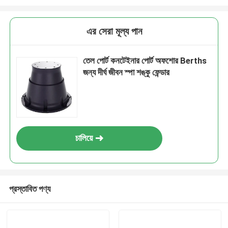
এর সেরা মূল্য পান
তেল পোর্ট কনটেইনার পোর্ট অফশোর Berths
জন্য দীর্ঘ জীবন স্পা শঙ্কু ফেন্ডার
চালিয়ে
প্রস্তাবিত পণ্য