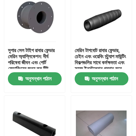
সুপার সেল টাইপ রাবার ফেন্ডার
মেরিন টাগবোট রাবার ফেন্ডার,
মেরিন অ্যাপ্লিকেশন: দীর্ঘ
চেইন এবং ওয়েবিং স্ট্র্যাপ মাউন্টিং
পরিষেবা জীবন এবং পোর্ট
বিকল্পগুলির সাথে কর্মক্ষমতা এবং
ফেন্ডারিংয়ের জন্য কম টিল্ট
সহজ ইনস্টলেশন প্রদান করে
কম্প্রেশন বৈশিষ্ট্যযুক্ত
অনুসন্ধান পাঠান
অনুসন্ধান পাঠান
বাড়ি
পণ্য
আমাদের সম্পর্কে