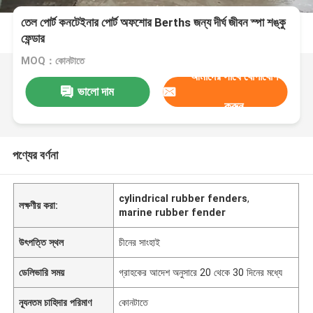
তেল পোর্ট কনটেইনার পোর্ট অফশোর Berths জন্য দীর্ঘ জীবন স্পা শঙ্কু
ফেন্ডার
MOQ：কোনটাতে
আমাদের সাথে যোগাযোগ
ভালো দাম
করুন
পণ্যের বর্ণনা
cylindrical rubber fenders
,
লক্ষণীয় করা:
marine rubber fender
উৎপত্তি স্থল
চীনের সাংহাই
ডেলিভারি সময়
গ্রাহকের আদেশ অনুসারে 20 থেকে 30 দিনের মধ্যে
ন্যূনতম চাহিদার পরিমাণ
কোনটাতে