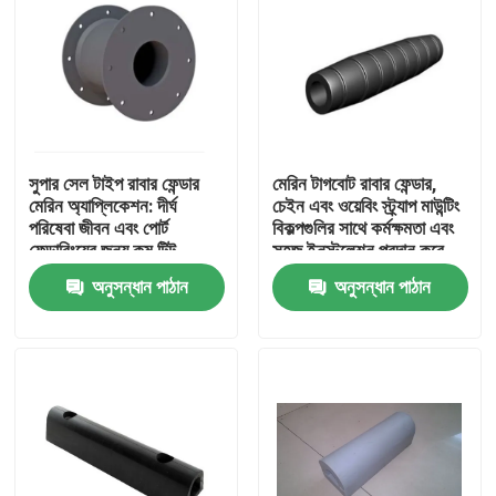
সুপার সেল টাইপ রাবার ফেন্ডার
মেরিন টাগবোট রাবার ফেন্ডার,
মেরিন অ্যাপ্লিকেশন: দীর্ঘ
চেইন এবং ওয়েবিং স্ট্র্যাপ মাউন্টিং
পরিষেবা জীবন এবং পোর্ট
বিকল্পগুলির সাথে কর্মক্ষমতা এবং
ফেন্ডারিংয়ের জন্য কম টিল্ট
সহজ ইনস্টলেশন প্রদান করে
কম্প্রেশন বৈশিষ্ট্যযুক্ত
অনুসন্ধান পাঠান
অনুসন্ধান পাঠান
বাড়ি
পণ্য
আমাদের সম্পর্কে