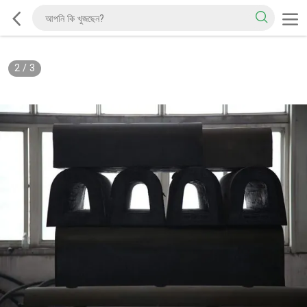
2
/
3