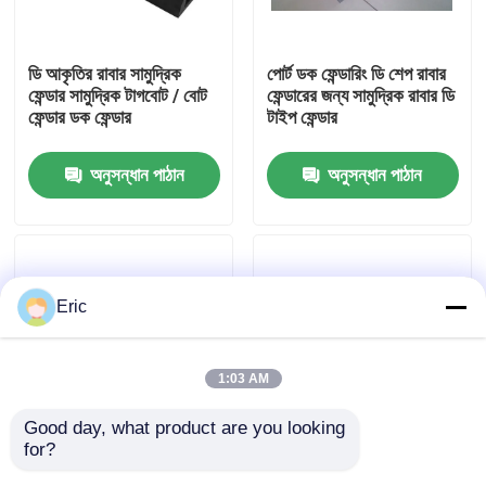
কারখানা ভ্রমণ
ডি আকৃতির রাবার সামুদ্রিক
পোর্ট ডক ফেন্ডারিং ডি শেপ রাবার
ফেন্ডার সামুদ্রিক টাগবোট / বোট
ফেন্ডারের জন্য সামুদ্রিক রাবার ডি
ফেন্ডার ডক ফেন্ডার
টাইপ ফেন্ডার
মান নিয়ন্ত্রণ
অনুসন্ধান পাঠান
অনুসন্ধান পাঠান
আমাদের সাথে যোগাযোগ করুন
উদ্ধৃতির জন্য আবেদন
Eric
Company News
1:03 AM
সামুদ্রিক দরজা
Good day, what product are you looking 
for?
D আকৃতির কাজ জাহাজের জন্য
ট্যাগবোট রাবার ফ্যান্ডার মেরিন ডি
সামুদ্রিক উইন্ডোজ
রাবার fender / ট্যাগবোট
আকৃতির রাবার ফ্যান্ডার