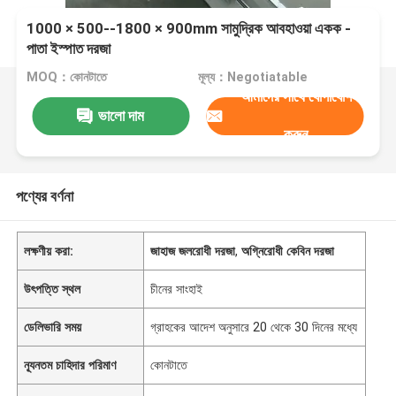
1000 × 500--1800 × 900mm সামুদ্রিক আবহাওয়া একক -
পাতা ইস্পাত দরজা
MOQ：কোনটাতে
মূল্য：Negotiatable
আমাদের সাথে যোগাযোগ
ভালো দাম
করুন
পণ্যের বর্ণনা
লক্ষণীয় করা:
জাহাজ জলরোধী দরজা
,
অগ্নিরোধী কেবিন দরজা
উৎপত্তি স্থল
চীনের সাংহাই
ডেলিভারি সময়
গ্রাহকের আদেশ অনুসারে 20 থেকে 30 দিনের মধ্যে
ন্যূনতম চাহিদার পরিমাণ
কোনটাতে