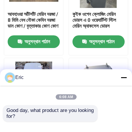
আবহাওয়া আঁটসাঁট মেরিন দরজা /
কুইক ওপেন ক্লোজিং মেরিন
কারখানা ভ্রমণ
8 মিমি বেধ নৌকা কেবিন দরজা
ডোরস এ 0 ওয়েদার্টিস্ট স্টিল
ডান কোণ / বৃত্তাকার কোণ কোণ
মেরিন অ্যাকসেস ডোরস
মান নিয়ন্ত্রণ
অনুসন্ধান পাঠান
অনুসন্ধান পাঠান
আমাদের সাথে যোগাযোগ করুন
উদ্ধৃতির জন্য আবেদন
Eric
Company News
6:08 AM
সামুদ্রিক দরজা
Good day, what product are you looking 
for?
দ্রুত অ্যাকশন সামুদ্রিক
ওয়েদারটাইট স্টিল শিপ অ্যাক্সেস
অ্যাক্সেস দরজা A60 ফায়ারপ্রুফ
সামুদ্রিক দরজা 10 মিমি পাতার
সামুদ্রিক উইন্ডোজ
জলরোধী দরজা
বেধ