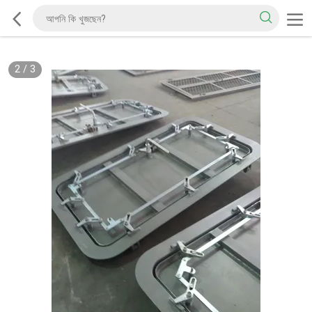
2
/
3