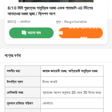
8/10 মিমি পুরুত্বের সামুদ্রিক দরজা একক পাতাগুলি এ0 স্টিলের
আবহাওয়া দরজা কব্জা / ক্লিপস অংশ
MOQ：কোনটাতে
মূল্য：Negotiatable
আমাদের সাথে যোগাযোগ
ভালো দাম
করুন
পণ্যের বর্ণনা
লক্ষণীয় করা:
জাহাজ জলরোধী দরজা
,
অগ্নিরোধী সামুদ্রিক দরজা
উৎপত্তি স্থল
চীনের সাংহাই
ডেলিভারি সময়
গ্রাহকের আদেশ অনুসারে 20 থেকে 30 দিনের মধ্যে
ন্যূনতম চাহিদার পরিমাণ
কোনটাতে