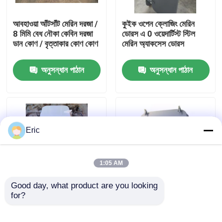
আবহাওয়া আঁটসাঁট মেরিন দরজা /
কুইক ওপেন ক্লোজিং মেরিন
কারখানা ভ্রমণ
8 মিমি বেধ নৌকা কেবিন দরজা
ডোরস এ 0 ওয়েদার্টিস্ট স্টিল
ডান কোণ / বৃত্তাকার কোণ কোণ
মেরিন অ্যাকসেস ডোরস
মান নিয়ন্ত্রণ
অনুসন্ধান পাঠান
অনুসন্ধান পাঠান
আমাদের সাথে যোগাযোগ করুন
উদ্ধৃতির জন্য আবেদন
Eric
Company News
1:05 AM
সামুদ্রিক দরজা
Good day, what product are you looking 
for?
দ্রুত অ্যাকশন সামুদ্রিক
ওয়েদারটাইট স্টিল শিপ অ্যাক্সেস
অ্যাক্সেস দরজা A60 ফায়ারপ্রুফ
সামুদ্রিক দরজা 10 মিমি পাতার
সামুদ্রিক উইন্ডোজ
জলরোধী দরজা
বেধ