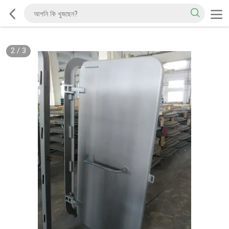
2
/
3