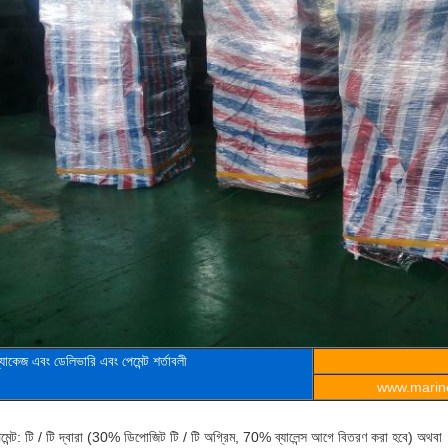
্যাকেজ এবং ডেলিভারি এবং পেমেন্ট শর্তাবলী
www.marine
েমেন্ট: টি / টি দ্বারা (30% ডিপোজিট টি / টি অগ্রিম, 70% ব্যালেন্স আগে বিতরণ করা হবে) অথবা