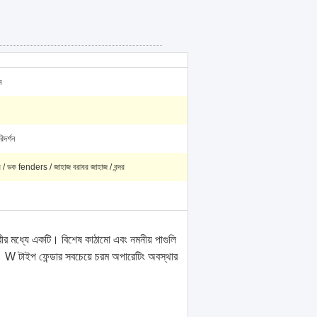
ম
িদর্শন
্ডার / ডক fenders / জাহাজ বরাবর জাহাজ / বন্দর
ারীর মধ্যে একটি। বিশেষ কাঠামো এবং নমনীয় পাগুলি
।
W টাইপ ফেন্ডার সবচেয়ে চরম অপারেটিং অবস্থার