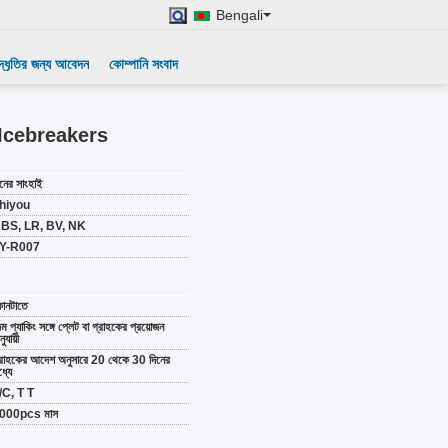
Bengali
দ্ধৃতির জন্য আবেদন
কোম্পানি সংবাদ
গর Icebreakers
ীনের সাংহাই
hiyou
BS, LR, BV, NK
Y-R007
োনটাতে
ল্ম প্যাকিং সঙ্গে প্লেট বা গ্রাহকের প্রয়োজন
ুযায়ী
্রাহকের আদেশ অনুসারে 20 থেকে 30 দিনের
্যে
/C, T T
000pcs মাস