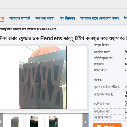
ণ্য
আমাদের সম্পর্কে
কারখানা ভ্রমণ
মান নিয়ন্ত্রণ
আমাদের সাথে যোগাযোগ করুন
উ
 ডাব্লু টাইপ ব্যবহার করে মহাসাগর Icebreakers
ৌকা রাবার ফেন্ডার ডক Fenders ডাব্লু টাইপ ব্যবহার করে মহাসা
পণ্যের বিবরণ:
উৎপত্তি স্থল:
চ
পরিচিতিমুলক নাম:
Z
সাক্ষ্যদান:
A
মডেল নম্বার:
Z
প্রদান:
ন্যূনতম চাহিদার পরিমাণ:
ক
ফি
প্যাকেজিং বিবরণ:
অন
গ
ডেলিভারি সময়:
মধ
পরিশোধের শর্ত:
L
যোগানের ক্ষমতা:
5
যোগাযোগ