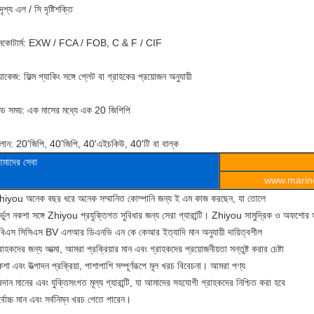
ৃশ্য এল / সি দৃষ্টিশক্তি
নকোটার্ম: EXW / FCA / FOB, C & F / CIF
যাকেজ: ফিল্ম প্যাকিং সঙ্গে প্লেট বা গ্রাহকের প্রয়োজন অনুযায়ী
িড সময়: এক মাসের মধ্যে এক 20 জিপিপি
ালান: 20'জিপি, 40'জিপি, 40'এইচকিউ, 40'টি বা বাল্ক
মাদের সেবা
www.marine
hiyou অনেক বছর ধরে অনেক সম্মানিত কোম্পানি জন্য ই এম কাজ করছেন, যা তোলে
র্ভুল নকশা সঙ্গে Zhiyou প্রযুক্তিগত সুবিধার জন্য সেরা গ্যারান্টি। Zhiyou সামুদ্রিক ও অফশোর হ
বিএস সিসিএস BV এলআর ডিএনভি এন কে কেআর ইত্যাদি মান অনুযায়ী দায়িত্বশীল
রাহকদের জন্য আত্মা, আমরা প্রক্রিয়ার মান এবং গ্রাহকদের প্রয়োজনীয়তা সন্তুষ্ট করার চেষ্টা
শা এবং উত্পাদন প্রক্রিয়া, পাশাপাশি সম্পূর্ণরূপে মূল খরচ বিবেচনা। আমরা পণ্য
রদান মানের এবং যুক্তিসংগত মূল্য গ্যারান্টি, যা আমাদের সহযোগী গ্রাহকদের নিশ্চিত করা হবে
্বোচ্চ মান এবং সর্বনিম্ন খরচ পেতে পারেন।