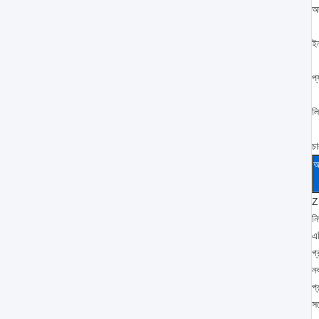
অদ
ই
প্
ল
চ
আ
Z
নি
এ
গ্
নক
প্
সর