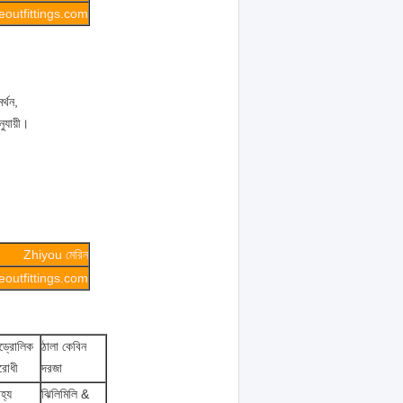
outfittings.com
র্থন,
ুযায়ী।
Zhiyou মেরিন
outfittings.com
ড্রোলিক
ঠালা কেবিন
রোধী
দরজা
হ্য
ঝিলিমিলি &