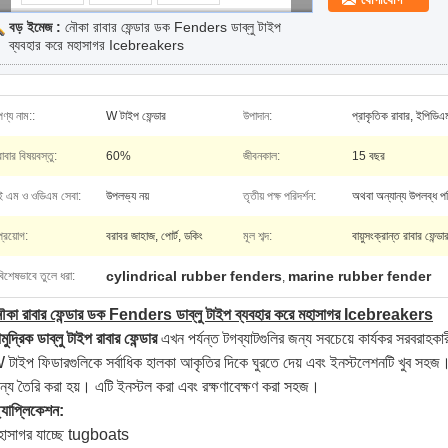
বড় ইমেজ :
নৌকা রাবার ফেন্ডার ডক Fenders ডাব্লু টাইপ
ব্যবহার করে মহাসাগর Icebreakers
পণ্য নাম::
W টাইপ ফেন্ডার
উপাদান:
প্রাকৃতিক রাবার, ইপিডিএ
রাবার বিষয়বস্তু:
60%
জীবনকাল:
15 বছর
ই এম ও ওডিএম সেবা:
উপলভ্য নয়
তৃতীয় পক্ষ পরিদর্শন:
অথবা অন্যান্য উপলব্ধ পর
প্রয়োগ:
বরাবর জাহাজ, পোর্ট, ডকিং
মূল শব্দ:
বায়ুসংক্রান্ত রাবার ফেন
cylindrical rubber fenders
marine rubber fender
বিশেষভাবে তুলে ধরা:
,
ৌকা রাবার ফেন্ডার ডক Fenders ডাব্লু টাইপ ব্যবহার করে মহাসাগর Icebreakers
মুদ্রিক ডাব্লু টাইপ রাবার ফেন্ডার
এখন পর্যন্ত টগব্যাটগুলির জন্য সবচেয়ে কার্যকর সরবরাহক
 টাইপ ফিডারগুলিকে সর্বাধিক হালকা আকৃতির দিকে ঘুরতে দেয় এবং ইনস্টলেশনটি খুব সহজ
ন্য তৈরি করা হয়। এটি ইনস্টল করা এবং রক্ষণাবেক্ষণ করা সহজ।
্যাপ্লিকেশন:
হাসাগর যাচ্ছে tugboats