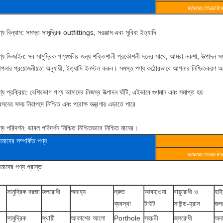
www.marine
্য বিন্যাস: সমস্ত সামুদ্রিক outfittings, সরঞ্জাম এবং সুবিধা ইত্যাদি
্য ডিজাইন: সব সামুদ্রিক পণ্যগুলির জন্য শক্তিশালী প্রকৌশলী দলের সাথে, আমরা নকশা, উত্পাদন সম
পনার প্রয়োজনীয়তা অনুযায়ী, ইত্যাদি ইনস্টল করুন। সমস্ত পণ্য কঠোরভাবে আপনার নিশ্চিতকরণ অন
্য প্রক্রিয়া: বেশিরভাগ পণ্য আমাদের নিজস্ব উত্পাদন ঘাঁটি, এইভাবে গুণমান এবং সমাপ্ত হয়
রসবের সময় নিরাপদে নিশ্চিত এবং পরোক্ষ যন্ত্রণার এড়াতে পারে
্য পরিদর্শন: ডাবল পরিদর্শন নিশ্চিত নিশ্চিতভাবে নিশ্চিত মানের।
মাদের সম্পর্কিত পণ্য
www.marine
াদের পণ্য প্রান্ত
সামুদ্রিক দরজা
জলরোধী
অদাহ্য
দ্রুত
আবহাওয়া
বায়ুরোধী ও
হাই
ব্যবস্থা
টাইট
সাউন্ড-হ্রাস
জল
সামুদ্রিক
স্থায়ী
আকাশের আলো
Porthole
সহচরী
জলরোধী
অদা