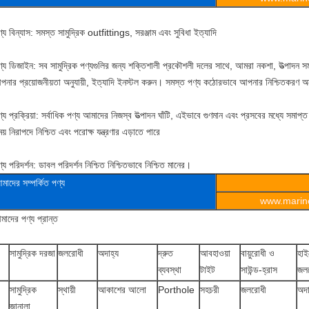
্য বিন্যাস: সমস্ত সামুদ্রিক outfittings, সরঞ্জাম এবং সুবিধা ইত্যাদি
্য ডিজাইন: সব সামুদ্রিক পণ্যগুলির জন্য শক্তিশালী প্রকৌশলী দলের সাথে, আমরা নকশা, উত্পাদন সম
পনার প্রয়োজনীয়তা অনুযায়ী, ইত্যাদি ইনস্টল করুন। সমস্ত পণ্য কঠোরভাবে আপনার নিশ্চিতকরণ অন
্য প্রক্রিয়া: সর্বাধিক পণ্য আমাদের নিজস্ব উত্পাদন ঘাঁটি, এইভাবে গুণমান এবং প্রসবের মধ্যে সমাপ্ত
য় নিরাপদে নিশ্চিত এবং পরোক্ষ যন্ত্রণার এড়াতে পারে
্য পরিদর্শন: ডাবল পরিদর্শন নিশ্চিত নিশ্চিতভাবে নিশ্চিত মানের।
মাদের সম্পর্কিত পণ্য
www.marine
াদের পণ্য প্রান্ত
সামুদ্রিক দরজা
জলরোধী
অদাহ্য
দ্রুত
আবহাওয়া
বায়ুরোধী ও
হাই
ব্যবস্থা
টাইট
সাউন্ড-হ্রাস
জল
সামুদ্রিক
স্থায়ী
আকাশের আলো
Porthole
সহচরী
জলরোধী
অদা
জানালা