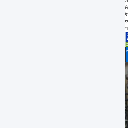
ন
ক
উ
ফ
অ