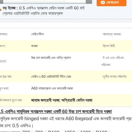
যোগাযোগ
বড় ইমেজ :
0.5 এমপিএ অ্যাক্সেস মেরিন দরজা একটি 60 হাই
প্রেসার ওয়াটারটাইট ওয়াটড ডোর ফায়ারপ্রুফ
উপাদান:
মেরিন স্টিল
নামমাত্র আকার:
অংশ:
কবজা
ক্লিপ কিটি:
উচ্চ চাপ জলরোধী এবং অগ্নি প্রমাণ
ই এম এবং ওডিএম
মডেল:
পরিষেবা:
পণ্যের নাম:
মেরিন এ 60 ওয়াটারটাইট স্টিল ডোর
তৃতীয় পক্ষের পরিদর্শন:
মূল কথা:
A60 ফায়ারপ্রুফ এবং জলরোধী দরজা
জাহাজ জলরোধী দরজা
অগ্নিরোধী কেবিন দরজা
বিশেষভাবে তুলে ধরা:
,
.5 এমপিএ সামুদ্রিক অ্যাক্সেস দরজা একটি 60 উচ্চ চাপ জলরোধী হিংড দরজা
ামুদ্রিক জলরোধী hinged দরজা এই ধরনের A60 fireproof এবং জলবাহী জলরোধী প্রয়ো
াজ চাপ: 0.5 এমপিএ।