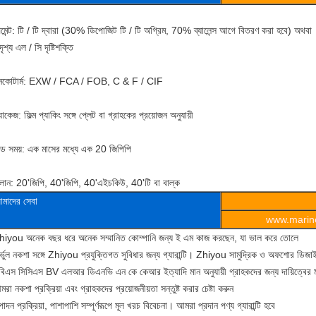
েমেন্ট: টি / টি দ্বারা (30% ডিপোজিট টি / টি অগ্রিম, 70% ব্যালেন্স আগে বিতরণ করা হবে) অথবা
ৃশ্য এল / সি দৃষ্টিশক্তি
নকোটার্ম: EXW / FCA / FOB, C & F / CIF
যাকেজ: ফিল্ম প্যাকিং সঙ্গে প্লেট বা গ্রাহকের প্রয়োজন অনুযায়ী
িড সময়: এক মাসের মধ্যে এক 20 জিপিপি
ালান: 20'জিপি, 40'জিপি, 40'এইচকিউ, 40'টি বা বাল্ক
মাদের সেবা
www.marine
hiyou অনেক বছর ধরে অনেক সম্মানিত কোম্পানি জন্য ই এম কাজ করছেন, যা ভাল করে তোলে
র্ভুল নকশা সঙ্গে Zhiyou প্রযুক্তিগত সুবিধার জন্য গ্যারান্টি। Zhiyou সামুদ্রিক ও অফশোর ডিজা
বিএস সিসিএস BV এলআর ডিএনভি এন কে কেআর ইত্যাদি মান অনুযায়ী গ্রাহকদের জন্য দায়িত্বের 
রা নকশা প্রক্রিয়া এবং গ্রাহকদের প্রয়োজনীয়তা সন্তুষ্ট করার চেষ্টা করুন
্পাদন প্রক্রিয়া, পাশাপাশি সম্পূর্ণরূপে মূল খরচ বিবেচনা। আমরা প্রদান পণ্য গ্যারান্টি হবে