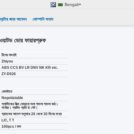
Bengali
দ্ধৃতির জন্য আবেদন
কোম্পানি সংবাদ
ওয়াটড ডোর ফায়ারপ্রুফ
চীনের সাংহাই
Zhiyou
ABS CCS BV LR DNV NK KR etc.
ZY-D026
কোনটাতে
Negotiatable
প্লাস্টিকের ফিল্ম মোড়ানো সঙ্গে পাতলা পাতলা কাঠ।
সর্বোচ্চ। প্যাকিং প্রতি 6 সেট।
গ্রাহকের আদেশ অনুসারে 20 থেকে 30 দিনের মধ্যে
L/C, T T
100pcs / মাস