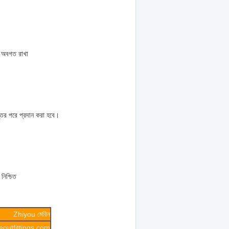
কে অবগত রাখা
্তির পরে প্রদান করা হবে।
নিশ্চিত
Zhiyou মেরিন
outfittings.com