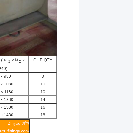
র (এল
× বি
×
CLIP QTY
2
2
240)
 × 980
8
 × 1080
10
 × 1180
10
 × 1280
14
 × 1380
16
 × 1480
18
Zhiyou মেরিন
outfittings.com