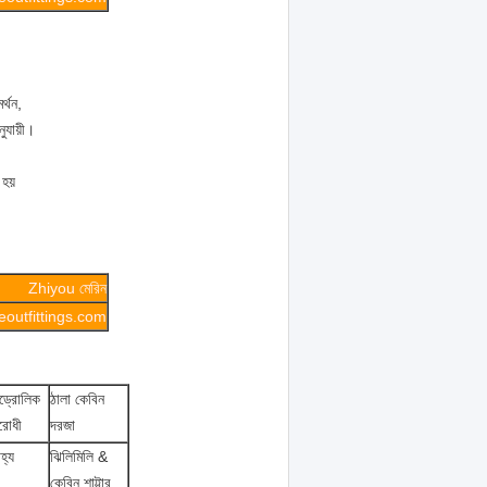
র্থন,
ুযায়ী।
 হয়
Zhiyou মেরিন
outfittings.com
ড্রোলিক
ঠালা কেবিন
রোধী
দরজা
হ্য
ঝিলিমিলি &
কেবিন শাট্টার