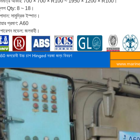
ামমাত্র আকার: 700 × 700 × R100 ~ 1950 × 1200 × R100।
্লিপ Qty: 8 ~ 18।
পাদান: সামুদ্রিক ইস্পাত।
ায়ার প্রমাণ: A60
পারেশন মডেল: জলবাহী।
A60
জলরোধী উচ্চ চাপ Hinged দরজা
জন্য বিবরণ
www.marineo