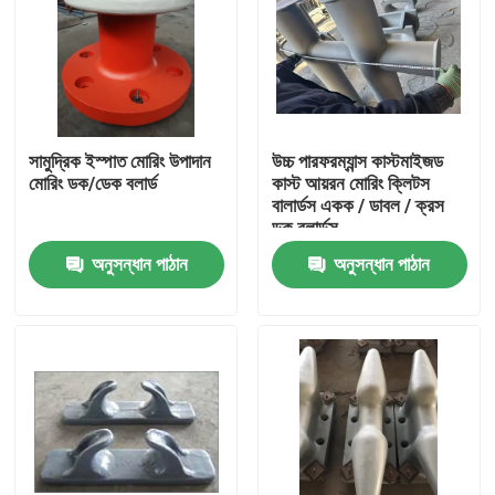
সামুদ্রিক ইস্পাত মোরিং উপাদান
উচ্চ পারফরম্যান্স কাস্টমাইজড
মোরিং ডক/ডেক বলার্ড
কাস্ট আয়রন মোরিং ক্লিটস
বালার্ডস একক / ডাবল / ক্রস
ডক বলার্ডস
অনুসন্ধান পাঠান
অনুসন্ধান পাঠান
বাড়ি
পণ্য
আমাদের সম্পর্কে