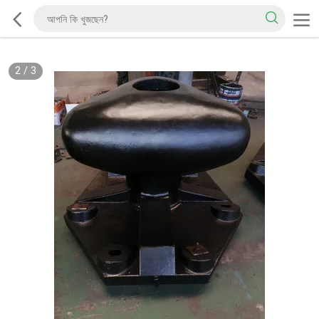
2
/
3