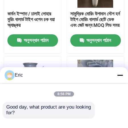
কার্বন ইস্পাত / ঢালাই লোহার
সামুদ্রিক মোরিং উপাদান স্টেগ হর্ন
কারখানা ভ্রমণ
মুরিং বালার্ড টাইপ ওপেন চক বয়া
টাইপ মোরিং বালার্ড ছোট ডেক
অ্যাঙ্কর
এবং জেট জন্য MOQ লিড সময়
মান নিয়ন্ত্রণ
অনুসন্ধান পাঠান
অনুসন্ধান পাঠান
আমাদের সাথে যোগাযোগ করুন
উদ্ধৃতির জন্য আবেদন
Eric
Company News
8:56 PM
সামুদ্রিক দরজা
Good day, what product are you looking 
for?
একক রোলার ফায়ারলিডস ক্লিট
মোরিং কম্পোনেন্টস ওয়েল্ডেড এবং
এবং রোলার ব্যাসার্ধ প্রয়োগের
বুলওয়ার্ক প্রোটেকশনের জন্য
সামুদ্রিক উইন্ডোজ
সাথে ক্লিট মোরিং উপাদানগুলির
সামুদ্রিক শক