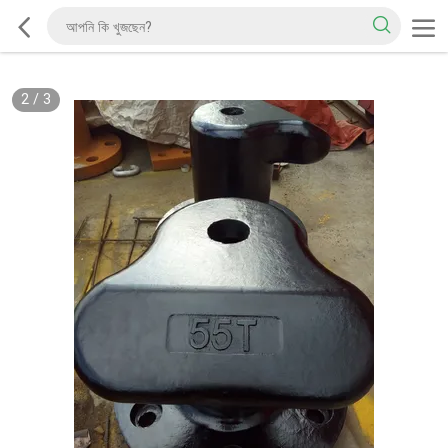
2
/
3