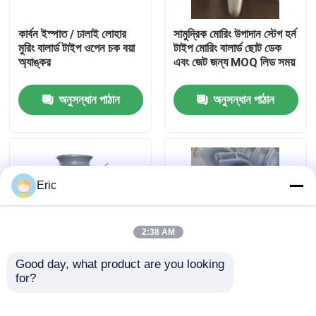
কার্বন ইস্পাত / ঢালাই লোহার
সামুদ্রিক মোরিং উপাদান স্টেগ হর্ন
কারখানা ভ্রমণ
মুরিং বালার্ড টাইপ ওপেন চক বয়া
টাইপ মোরিং বালার্ড ছোট ডেক
অ্যাঙ্কর
এবং জেট জন্য MOQ লিড সময়
মান নিয়ন্ত্রণ
অনুসন্ধান পাঠান
অনুসন্ধান পাঠান
আমাদের সাথে যোগাযোগ করুন
উদ্ধৃতির জন্য আবেদন
Eric
Company News
2:38 AM
সামুদ্রিক দরজা
Good day, what product are you looking 
for?
একক রোলার ফায়ারলিডস ক্লিট
মোরিং কম্পোনেন্টস ওয়েল্ডেড এবং
এবং রোলার ব্যাসার্ধ প্রয়োগের
বুলওয়ার্ক প্রোটেকশনের জন্য
সামুদ্রিক উইন্ডোজ
সাথে ক্লিট মোরিং উপাদানগুলির
সামুদ্রিক শক