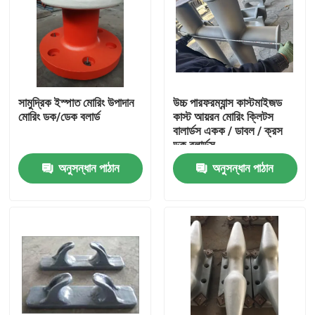
সামুদ্রিক ইস্পাত মোরিং উপাদান
উচ্চ পারফরম্যান্স কাস্টমাইজড
মোরিং ডক/ডেক বলার্ড
কাস্ট আয়রন মোরিং ক্লিটস
বালার্ডস একক / ডাবল / ক্রস
ডক বলার্ডস
অনুসন্ধান পাঠান
অনুসন্ধান পাঠান
বাড়ি
পণ্য
আমাদের সম্পর্কে