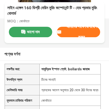
লাইন এঙ্গেল 160 ডিগ্রী মেরিন মুরিং কম্পোনেন্ট টি - হেড প্রকার মুরিং
বোলার্ড
MOQ：কোনটাতে
আমাদের সাথে যোগাযোগ
ভালো দাম
করুন
পণ্যের বর্ণনা
লক্ষণীয় করা:
সামুদ্রিক ইস্পাত প্লেট
,
bollards জাহাজ
উৎপত্তি স্থল
চীনের সাংহাই
ডেলিভারি সময়
গ্রাহকের আদেশ অনুসারে 20 থেকে 30 দিনের মধ্যে
ন্যূনতম চাহিদার পরিমাণ
কোনটাতে