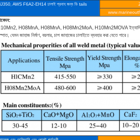
J350,
AWS F6A2-EH14 ঢালাই প্রবাহ
জন্য
ডি
tails
www.marineoutfi
বেদন:
10Mn2, H08MnA, H08MnA, H08Mn2MoA, H10Mn2MOVA ইত্যাদি তারের সাথে
স্পাত, যেমন জাহাজ নির্মাণ, বয়লার, চাপ জাহাজের ঢালাইতে ব্যবহার করা যেতে পারে।
্যাকেজ এবং ডেলিভারি এবং পেমেন্ট শর্তাবলী