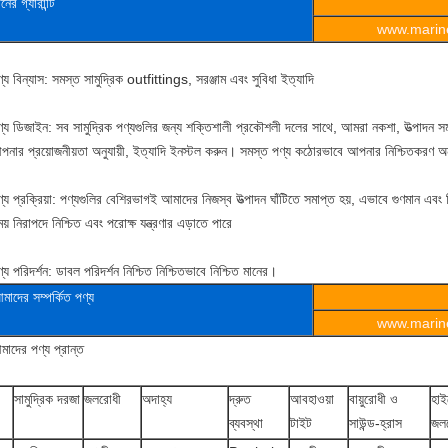
ানের
গ্যারান্টি
www.marine
্য বিন্যাস: সমস্ত সামুদ্রিক outfittings, সরঞ্জাম এবং সুবিধা ইত্যাদি
্য ডিজাইন: সব সামুদ্রিক পণ্যগুলির জন্য শক্তিশালী প্রকৌশলী দলের সাথে, আমরা নকশা, উত্পাদন সম
পনার প্রয়োজনীয়তা অনুযায়ী, ইত্যাদি ইনস্টল করুন। সমস্ত পণ্য কঠোরভাবে আপনার নিশ্চিতকরণ অন
্য প্রক্রিয়া: পণ্যগুলির বেশিরভাগই আমাদের নিজস্ব উত্পাদন ঘাঁটিতে সমাপ্ত হয়, এভাবে গুণমান এবং
য় নিরাপদে নিশ্চিত এবং পরোক্ষ যন্ত্রণার এড়াতে পারে
্য পরিদর্শন: ডাবল পরিদর্শন নিশ্চিত নিশ্চিতভাবে নিশ্চিত মানের।
মাদের সম্পর্কিত পণ্য
www.marine
াদের পণ্য প্রান্ত
সামুদ্রিক দরজা
জলরোধী
অদাহ্য
দ্রুত
আবহাওয়া
বায়ুরোধী ও
হাই
ব্যবস্থা
টাইট
সাউন্ড-হ্রাস
জল