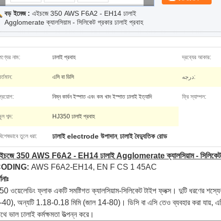
বড় ইমেজ :
এইচজে 350 AWS F6A2 - EH14 ঢালাই
Agglomerate ক্যালসিয়াম - সিলিকেট প্রকার ঢালাই প্রবাহ
পণ্যের নাম:
ঢালাই প্রবাহ
দ্রব্যের আকার:
বর্তমান:
এসি বা ডিসি
درجه:
প্রয়োগ:
নিম্ন কার্বন ইস্পাত এবং কম খাদ ইস্পাত ঢালাই ইত্যাদি
ফ্রি স্যাম্পল:
মূল শব্দ:
HJ350 ঢালাই প্রবাহ
ঢালাই electrode উপাদান
ঢালাই বৈদ্যুতিক রোড
বিশেষভাবে তুলে ধরা:
,
ইচজে 350 AWS F6A2 - EH14 ঢালাই Agglomerate ক্যালসিয়াম - সিলিকেট প্র
ODING:
AWS F6A2-EH14, EN F CS 1 45AC
্ণনাঃ
50 ওয়েলেডিং ফ্লাক একটি সমষ্টিগত ক্যালসিয়াম-সিলিকেট টাইপ ফ্লক্স। দুটি ধরণের শস্
-40), অন্যটি 1.18-0.18 মিমি (জাল 14-80)। ডিসি বা এসি তেও ব্যবহার করা যায়, এটি 
াথে ভাল ঢালাই কর্মক্ষমতা উত্পন্ন করে।