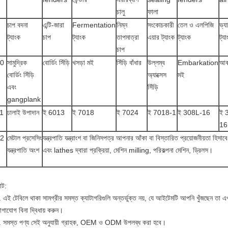
চালু
ফালা
চাপ বদনা
এন্টি-জারা
Fermentation
নিম্ন
সংকোচকারী
তেল ও এলপিজি
ভ্যা
ট্যাংক
চাপ
ট্যাংক
তাপমাত্রা
এয়ার ট্যাংক
ট্যাংক
ট্য
চাপ
0
সামুদ্রিক
বোর্ডিং সিঁড়ি
খসড়া মই
সিঁড়ি বাঁধার
উল্লম্ব
Embarkation
আবা
বোর্ডিং সিঁড়ি
অ্যাক্সেস
মই
এবং
সিঁড়ি
gangplank
1
ঢালাই উপাদান
ই 6013
ই 7018
ই 7024
ই 7018-1
ই 308L-16
ই 
16
2
মেটাল প্রসেসিং
যন্ত্রপাতি যন্ত্রাংশ বা জিনিসপত্র আপনার আঁকা বা বিস্তারিত প্রয়োজনীয়তা হিসা
যন্ত্রপাতি অংশ
এবং lathes দ্বারা প্রক্রিয়া, মেশিন milling, পরিকল্পনা মেশিন, ড্রিলস।
োট:
 এই টেবিলে থাকা সামগ্রীর সমস্ত ক্যাটাগরিগুলি অন্তর্ভুক্ত নয়, যে আইটেমটি আপনি খুঁজছেন তা এখ
গাযোগ বিনা দ্বিধায় করুন।
. সমস্ত পণ্য সেই অনুযায়ী গ্রাহক, OEM ও ODM উপলব্ধ করা হবে।