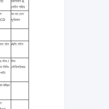
হ্য
ঝিলিমিলি &
কেবিন শাট্টার
ইপ
ঘন ঘন তেল
BCD
ঘূর্ণায়মান
পাত গঠন
API পাইপ
র স্টক /
ফিন
টাল সিলিং
স্টেবিলাইজার
্রপাতি
ের lifter
েন
rbag