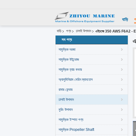
বাড়ি
প
বাড়ি
পণ্য
ঢালাই উপাদান
এইচজে 350 AWS F6A2 - EH14 
সব পণ্য
এ
সামুদ্রিক দরজা
সামুদ্রিক উইন্ডোজ
সামুদ্রিক হ্যাচ কভার
অ্যালুমিনিয়াম মেরিন ম্যানহোল
রাবার ফেন্ডার
ঢালাই উপাদান
মুরিং উপাদান
সামুদ্রিক ইস্পাত পণ্য
সামুদ্রিক Propeller Shaft