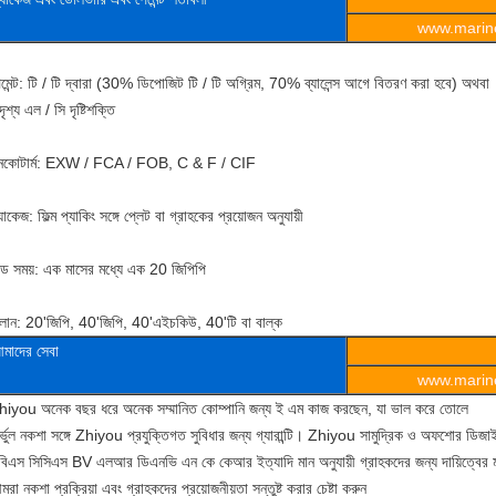
www.marine
েমেন্ট: টি / টি দ্বারা (30% ডিপোজিট টি / টি অগ্রিম, 70% ব্যালেন্স আগে বিতরণ করা হবে) অথবা
ৃশ্য এল / সি দৃষ্টিশক্তি
নকোটার্ম: EXW / FCA / FOB, C & F / CIF
যাকেজ: ফিল্ম প্যাকিং সঙ্গে প্লেট বা গ্রাহকের প্রয়োজন অনুযায়ী
িড সময়: এক মাসের মধ্যে এক 20 জিপিপি
ালান: 20'জিপি, 40'জিপি, 40'এইচকিউ, 40'টি বা বাল্ক
মাদের সেবা
www.marine
hiyou অনেক বছর ধরে অনেক সম্মানিত কোম্পানি জন্য ই এম কাজ করছেন, যা ভাল করে তোলে
র্ভুল নকশা সঙ্গে Zhiyou প্রযুক্তিগত সুবিধার জন্য গ্যারান্টি। Zhiyou সামুদ্রিক ও অফশোর ডিজা
বিএস সিসিএস BV এলআর ডিএনভি এন কে কেআর ইত্যাদি মান অনুযায়ী গ্রাহকদের জন্য দায়িত্বের 
রা নকশা প্রক্রিয়া এবং গ্রাহকদের প্রয়োজনীয়তা সন্তুষ্ট করার চেষ্টা করুন