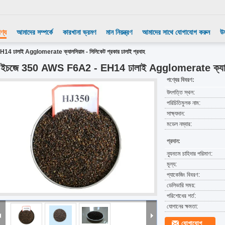
ণ্য
আমাদের সম্পর্কে
কারখানা ভ্রমণ
মান নিয়ন্ত্রণ
আমাদের সাথে যোগাযোগ করুন
উ
ঢালাই Agglomerate ক্যালসিয়াম - সিলিকেট প্রকার ঢালাই প্রবাহ
ইচজে 350 AWS F6A2 - EH14 ঢালাই Agglomerate ক্যালসিয়া
পণ্যের বিবরণ:
উৎপত্তি স্থল:
পরিচিতিমুলক নাম:
সাক্ষ্যদান:
মডেল নম্বার:
প্রদান:
ন্যূনতম চাহিদার পরিমাণ:
মূল্য:
প্যাকেজিং বিবরণ:
ডেলিভারি সময়:
পরিশোধের শর্ত:
যোগানের ক্ষমতা:
যোগাযোগ