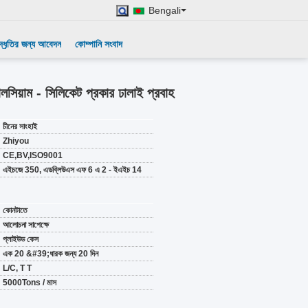
Bengali
দ্ধৃতির জন্য আবেদন
কোম্পানি সংবাদ
ম - সিলিকেট প্রকার ঢালাই প্রবাহ
চীনের সাংহাই
Zhiyou
CE,BV,ISO9001
এইচজে 350, এডব্লিউএস এফ 6 এ 2 - ইএইচ 14
কোনটাতে
আলোচনা সাপেক্ষে
প্লাইউড কেস
এক 20 &#39;ধারক জন্য 20 দিন
L/C, T T
5000Tons / মাস