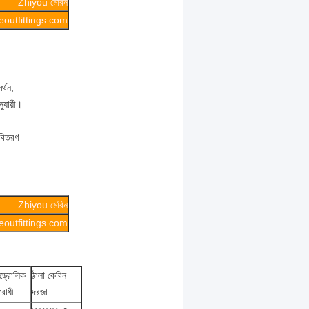
Zhiyou মেরিন
outfittings.com
র্থন,
ুযায়ী।
 বিতরণ
Zhiyou মেরিন
outfittings.com
ড্রোলিক
ঠালা কেবিন
রোধী
দরজা