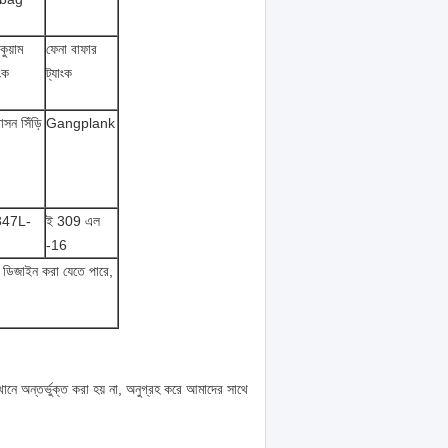
কুয়াম
ফেনা বাফার
াংক
ট্যাংক
সন সিঁড়ি
Gangplank
347L-
ই 309 এল
-16
বে ডিজাইন করা যেতে পারে,
ানে অন্তর্ভুক্ত করা হয় না, অনুগ্রহ করে আমাদের সাথে