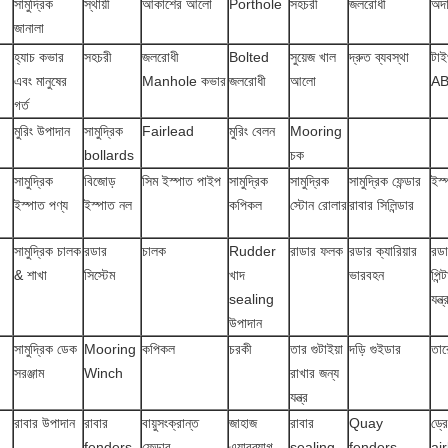
সামুদ্রিক
স্থায়ী
আকাশের আলো
Porthole
সহচরী
জলরোধী
অদা
জানালা
হ্যাচ কভার
সহচরী
জলরোধী
Bolted
সুয়েজ খাল
দ্রুত ব্যবস্থা
টা
এবং মানুষের
Manhole কভার
জলরোধী
আলো
A
গর্ত
মুরিং উপাদান
সামুদ্রিক
Fairlead
মুরিং বেলন
Mooring
bollards
চক
সামুদ্রিক
বিজোড়
সিম ইস্পাত পাইপ
সামুদ্রিক
সামুদ্রিক
সামুদ্রিক ফেন্ডার
ইস্
ইস্পাত পণ্য
ইস্পাত নল
কপিকল
স্টোন রোলার
রাবার সিলিন্ডার
সামুদ্রিক চালক
রডার
চালক
Rudder
রাডার ফলক
রডার ক্যারিয়ার
রডা
& শাখা
সিস্টেম
খাদ
ভারবহন
পিন্
sealing
যন্ত
উপাদান
সামুদ্রিক ডেক
Mooring
কপিকল
চরকী
তার গুটাইয়া
দড়ি গুইডার
তার
সরঞ্জাম
Winch
রাখার জন্য
যন্ত্র
রাবার উপাদান
রাবার
বায়ুসংক্রান্ত
জাহাজ
রাবার
Quay
ড্র
fenders
ফেন্ডার
এয়ারব্যাগ
sealing
fenders
ai