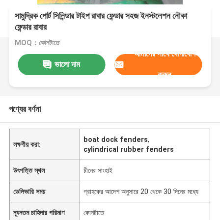
সামুদ্রিক পোর্ট সিলিন্ডার টাইপ রাবার ফেন্ডার সহজ ইনস্টলেশন নৌকা
ফেন্ডার রাবার
MOQ：কোনটাতে
আমাদের সাথে যোগাযোগ
ভালো দাম
করুন
পণ্যের বর্ণনা
boat dock fenders
,
লক্ষণীয় করা:
cylindrical rubber fenders
উৎপত্তি স্থল
চীনের সাংহাই
ডেলিভারি সময়
গ্রাহকের আদেশ অনুসারে 20 থেকে 30 দিনের মধ্যে
ন্যূনতম চাহিদার পরিমাণ
কোনটাতে