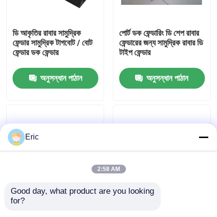
কারখানা ভ্রমণ
ডি আকৃতির রাবার সামুদ্রিক
পোর্ট ডক ফেন্ডারিং ডি শেপ রাবার
ফেন্ডার সামুদ্রিক টাগবোট / বোট
ফেন্ডারের জন্য সামুদ্রিক রাবার ডি
ফেন্ডার ডক ফেন্ডার
টাইপ ফেন্ডার
মান নিয়ন্ত্রণ
অনুসন্ধান পাঠান
অনুসন্ধান পাঠান
আমাদের সাথে যোগাযোগ করুন
উদ্ধৃতির জন্য আবেদন
Eric
Company News
2:58 AM
সামুদ্রিক দরজা
Good day, what product are you looking 
for?
D আকৃতির কাজ জাহাজের জন্য
ট্যাগবোট রাবার ফ্যান্ডার মেরিন ডি
সামুদ্রিক উইন্ডোজ
রাবার fender / ট্যাগবোট
আকৃতির রাবার ফ্যান্ডার