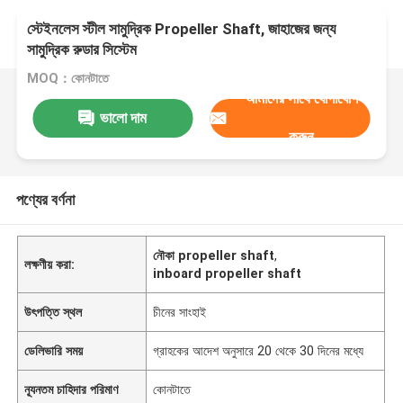
স্টেইনলেস স্টীল সামুদ্রিক Propeller Shaft, জাহাজের জন্য
সামুদ্রিক রুডার সিস্টেম
MOQ：কোনটাতে
আমাদের সাথে যোগাযোগ
ভালো দাম
করুন
পণ্যের বর্ণনা
নৌকা propeller shaft
,
লক্ষণীয় করা:
inboard propeller shaft
উৎপত্তি স্থল
চীনের সাংহাই
ডেলিভারি সময়
গ্রাহকের আদেশ অনুসারে 20 থেকে 30 দিনের মধ্যে
ন্যূনতম চাহিদার পরিমাণ
কোনটাতে