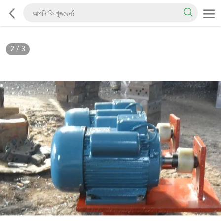
2
/
3