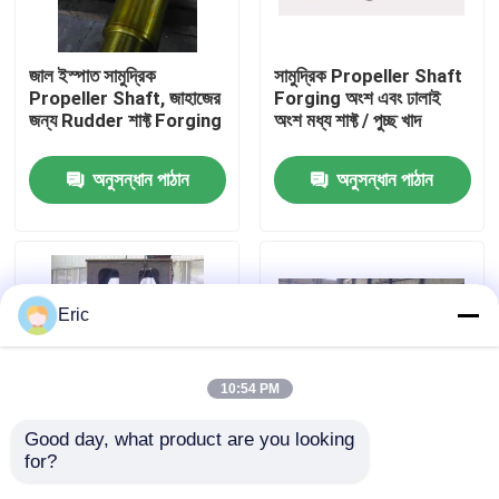
কারখানা ভ্রমণ
জাল ইস্পাত সামুদ্রিক
সামুদ্রিক Propeller Shaft
Propeller Shaft, জাহাজের
Forging অংশ এবং ঢালাই
জন্য Rudder শাফ্ট Forging
অংশ মধ্য শাফ্ট / পুচ্ছ খাদ
মান নিয়ন্ত্রণ
অনুসন্ধান পাঠান
অনুসন্ধান পাঠান
আমাদের সাথে যোগাযোগ করুন
উদ্ধৃতির জন্য আবেদন
Eric
Company News
10:54 PM
সামুদ্রিক দরজা
Good day, what product are you looking 
for?
সামুদ্রিক প্রোপেলার শ্যাফ্ট
ভাল প্রযুক্তি সমর্থন সঙ্গে জাহাজ
সামুদ্রিক উইন্ডোজ
অ্যালো স্টিল উপাদান সামুদ্রিক
প্রোপোশন সিস্টেমের জন্য